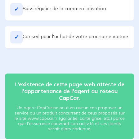
Suivi régulier de la commercialisation
✓
Conseil pour l'achat de votre prochaine voiture
✓
L'existence de cette page web atteste de
l'appartenance de l'agent au réseau
CapCar.
Un agent CapCar ne peut en aucun cas proposer un
service ou un produit concurrent de ceux proposés sur
le site www.capcar.fr (garantie, carte grise, etc.) parce
que l'assurance couvrant son activité et ses clients
serait alors caduque.