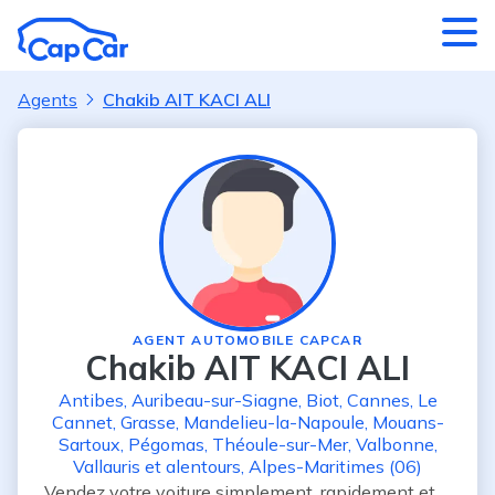
Aller au contenu principal
Agents
Chakib AIT KACI ALI
AGENT AUTOMOBILE CAPCAR
Chakib AIT KACI ALI
Antibes
,
Auribeau-sur-Siagne
,
Biot
,
Cannes
,
Le
Cannet
,
Grasse
,
Mandelieu-la-Napoule
,
Mouans-
Sartoux
,
Pégomas
,
Théoule-sur-Mer
,
Valbonne
,
Vallauris
et alentours
,
Alpes-Maritimes (06)
Vendez votre voiture simplement, rapidement et 