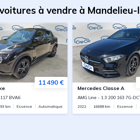
 voitures à vendre à Mandelieu-
11 490 €
ke
Mercedes
Classe A
 117 BVA6
AMG Line
-
1.3 200 163 7G-DC
93
km
Essence
Automatique
2022
16688
km
Essence