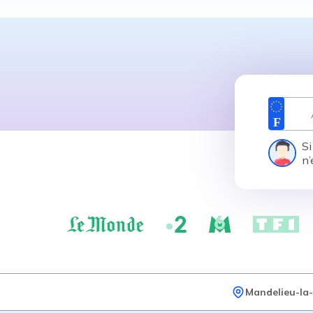
Si
n’
Mandelieu-la