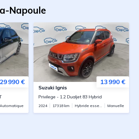
la-Napoule
29 990 €
13 990 €
Suzuki
Ignis
T
Privilege
-
1.2 Dualjet 83 Hybrid
Automatique
2024
17318
km
Hybride essence
Manuelle