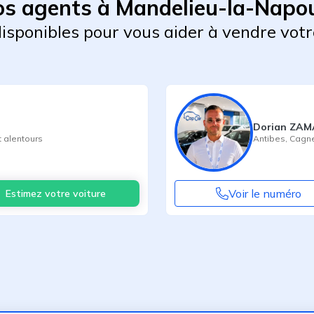
s agents à Mandelieu-la-Napo
 disponibles pour vous aider à vendre votr
Dorian ZA
 alentours
Antibes
,
Cagne
Voir le numéro
Estimez votre voiture