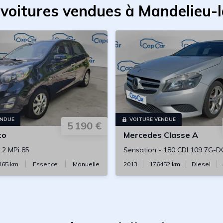
 voitures vendues à Mandelieu-
ENDUE
VOITURE VENDUE
5 190 €
to
Mercedes
Classe A
.2 MPi 85
Sensation
-
180 CDI 109 7G-D
165
km
Essence
Manuelle
2013
176452
km
Diesel