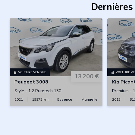
Dernières
VOITURE VENDUE
VOITURE V
13 200 €
Peugeot
3008
Kia
Pican
Style
-
1.2 Puretech 130
Premium
-
1
2021
19973
km
Essence
Manuelle
2013
81