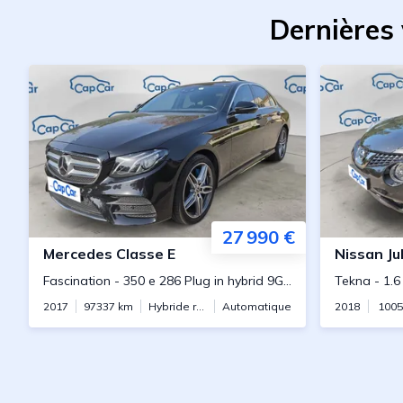
Dernières
27 990 €
Mercedes
Classe E
Nissan
Ju
Fascination
-
350 e 286 Plug in hybrid 9G-TRONIC
Tekna
-
1.6
2017
97337
km
Hybride rechargeable
Automatique
2018
1005