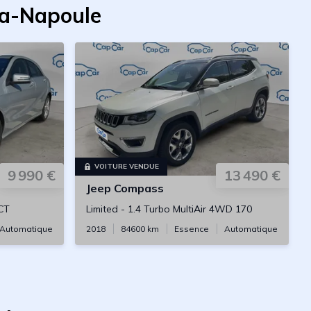
la-Napoule
VOITURE VENDUE
9 990 €
13 490 €
Jeep
Compass
CT
Limited
-
1.4 Turbo MultiAir 4WD 170
Automatique
2018
84600
km
Essence
Automatique