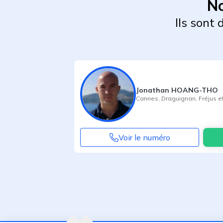
No
Ils sont
Jonathan HOANG-THO
Cannes
,
Draguignan
,
Fréjus
et
Voir le numéro
Agent suivant