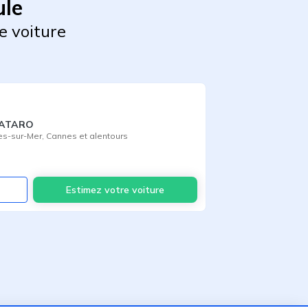
ule
e voiture
MATARO
s-sur-Mer
,
Cannes
et alentours
Voir
Estimez votre voiture