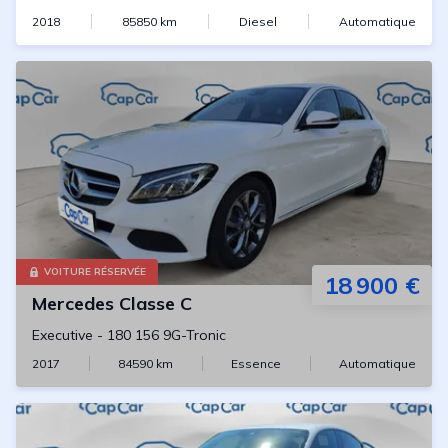
2018
85850
km
Diesel
Automatique
VOITURE RÉSERVÉE
18 900 €
Mercedes
Classe C
Executive
-
180 156 9G-Tronic
2017
84590
km
Essence
Automatique