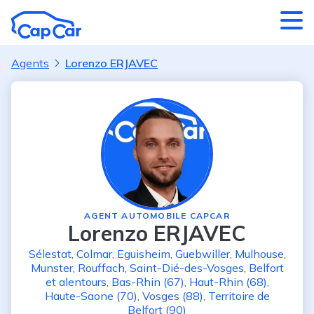
Aller au contenu principal
Agents
Lorenzo ERJAVEC
AGENT AUTOMOBILE CAPCAR
Lorenzo ERJAVEC
Sélestat
,
Colmar
,
Eguisheim
,
Guebwiller
,
Mulhouse
,
Munster
,
Rouffach
,
Saint-Dié-des-Vosges
,
Belfort
et alentours
,
Bas-Rhin (67)
,
Haut-Rhin (68)
,
Haute-Saone (70)
,
Vosges (88)
,
Territoire de
Belfort (90)