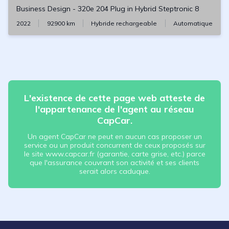
Business Design
-
320e 204 Plug in Hybrid Steptronic 8
2022
92900
km
Hybride rechargeable
Automatique
L'existence de cette page web atteste de
l'appartenance de l'agent au réseau
CapCar.
Un agent CapCar ne peut en aucun cas proposer un
service ou un produit concurrent de ceux proposés sur
le site www.capcar.fr (garantie, carte grise, etc.) parce
que l'assurance couvrant son activité et ses clients
serait alors caduque.