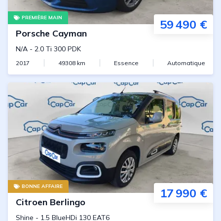
PREMIÈRE MAIN
59 490 €
Porsche
Cayman
N/A
-
2.0 Ti 300 PDK
2017
49308
km
Essence
Automatique
BONNE AFFAIRE
17 990 €
Citroen
Berlingo
Shine
-
1.5 BlueHDi 130 EAT6