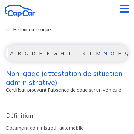
Aller au contenu principal
Retour au lexique
A
B
C
D
E
F
G
H
I
J
K
L
M
N
O
P
Q
Non-gage (attestation de situation
administrative)
Certificat prouvant l'absence de gage sur un véhicule
Définition
Document administratif automobile