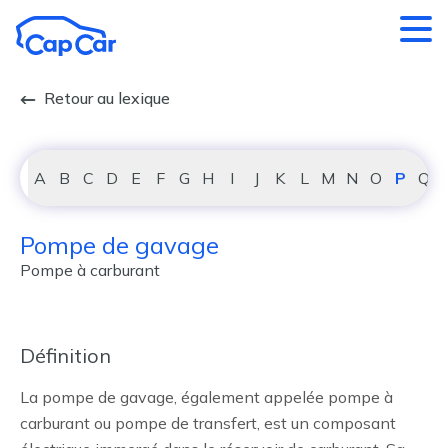
Aller au contenu principal
Retour au lexique
A
B
C
D
E
F
G
H
I
J
K
L
M
N
O
P
Q
Pompe de gavage
Pompe à carburant
Définition
La pompe de gavage, également appelée pompe à
carburant ou pompe de transfert, est un composant