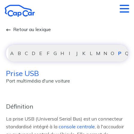
Aller au contenu principal
Retour au lexique
A
B
C
D
E
F
G
H
I
J
K
L
M
N
O
P
Q
Prise USB
Port multimédia d'une voiture
Définition
La prise USB (Universal Serial Bus) est un connecteur
standardisé intégré à la
console centrale
, à l'accoudoir