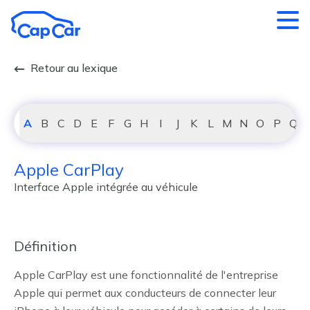
Aller au contenu principal
Retour au lexique
A
B
C
D
E
F
G
H
I
J
K
L
M
N
O
P
Q
Apple CarPlay
Interface Apple intégrée au véhicule
Définition
Apple CarPlay est une fonctionnalité de l'entreprise
Apple qui permet aux conducteurs de connecter leur