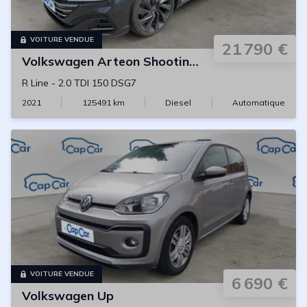
VOITURE VENDUE
21 790 €
Volkswagen
Arteon Shooting Brake
R Line
-
2.0 TDI 150 DSG7
2021
125491
km
Diesel
Automatique
VOITURE VENDUE
6 690 €
Volkswagen
Up