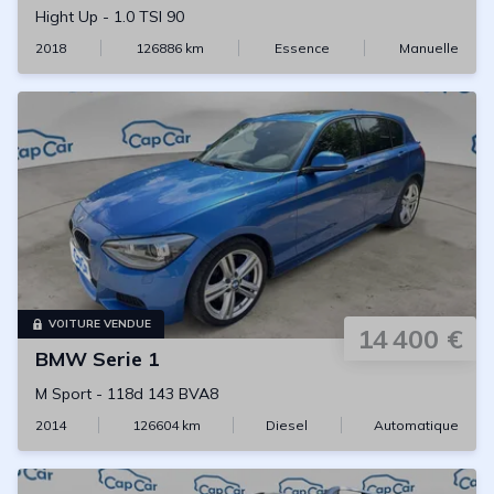
Hight Up
-
1.0 TSI 90
2018
126886
km
Essence
Manuelle
VOITURE VENDUE
14 400 €
BMW
Serie 1
M Sport
-
118d 143 BVA8
2014
126604
km
Diesel
Automatique