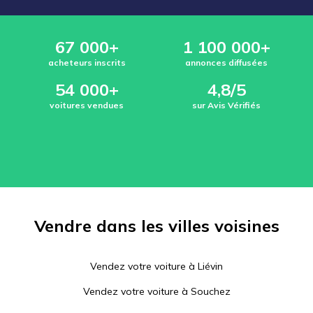
67 000+
1 100 000+
acheteurs inscrits
annonces diffusées
54 000+
4,8/5
voitures vendues
sur Avis Vérifiés
Vendre dans les villes voisines
Vendez votre voiture à
Liévin
Vendez votre voiture à
Souchez