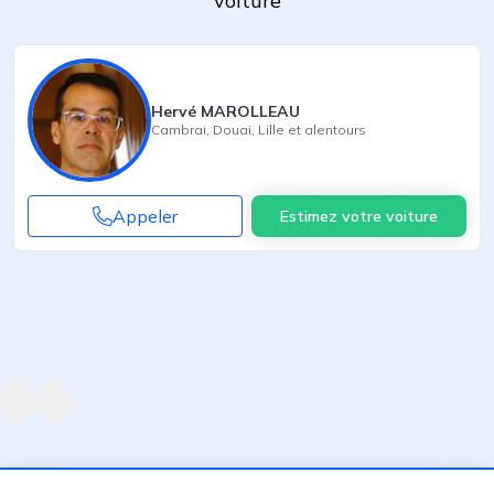
voiture
Hervé MAROLLEAU
Cambrai
,
Douai
,
Lille
et alentours
Appeler
Estimez votre voiture
Agent suivant
ent