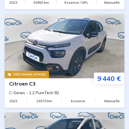
2023
33650
km
Essence / GPL
Manuelle
TRÈS BONNE AFFAIRE
9 440 €
Citroen
C3
C-Series
-
1.2 PureTech 82
2023
24370
km
Essence
Manuelle