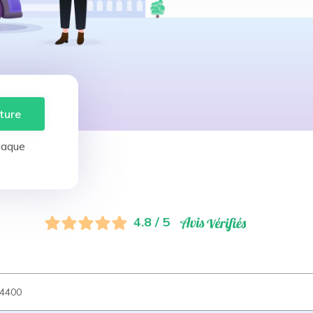
ture
laque
4.8 / 5
4400