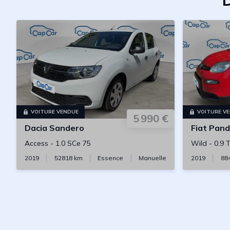
D
VOITURE VENDUE
VOITURE V
5 990 €
Dacia
Sandero
Fiat
Pand
Access
-
1.0 SCe 75
Wild
-
0.9 
2019
52818
km
Essence
Manuelle
2019
88