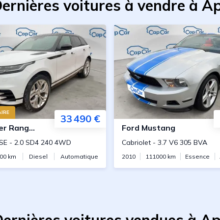
ernières voitures à vendre à A
IRE
33 490 €
er
Range Rover Velar
Ford
Mustang
SE
-
2.0 SD4 240 4WD
Cabriolet
-
3.7 V6 305 BVA
00
km
Diesel
Automatique
2010
111000
km
Essence