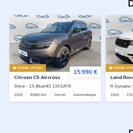
D
BONNE AFFAIRE
BONNE AFFA
15 990 €
Citroen
C5 Aircross
Land Rov
Shine
-
1.5 BlueHDi 130 EAT8
R-Dynamic 
2020
81803
km
Diesel
Automatique
2020
732