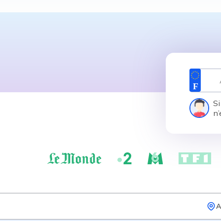
Si
n’
A