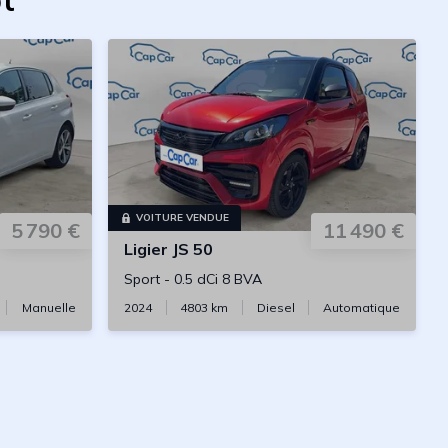
pt
VOITURE VENDUE
5 790 €
11 490 €
Ligier
JS 50
Sport
-
0.5 dCi 8 BVA
Manuelle
2024
4803
km
Diesel
Automatique