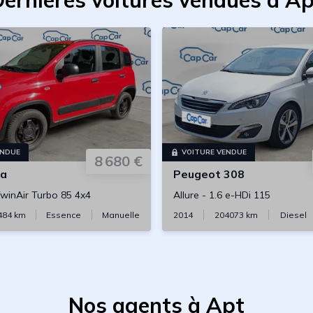
ernières voitures vendues à A
ENDUE
VOITURE VENDUE
8 680 €
a
Peugeot
308
TwinAir Turbo 85 4x4
Allure
-
1.6 e-HDi 115
484
km
Essence
Manuelle
2014
204073
km
Diesel
Nos agents à Apt