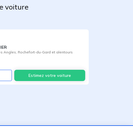
e voiture
TIER
es Angles
,
Rochefort-du-Gard
et alentours
Voir
Estimez votre voiture