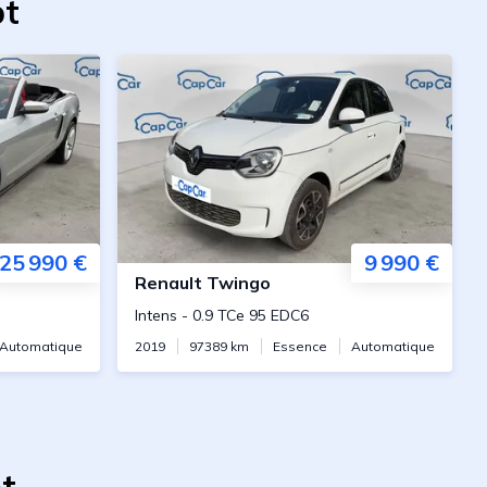
pt
25 990 €
9 990 €
Renault
Twingo
Intens
-
0.9 TCe 95 EDC6
Automatique
2019
97389
km
Essence
Automatique