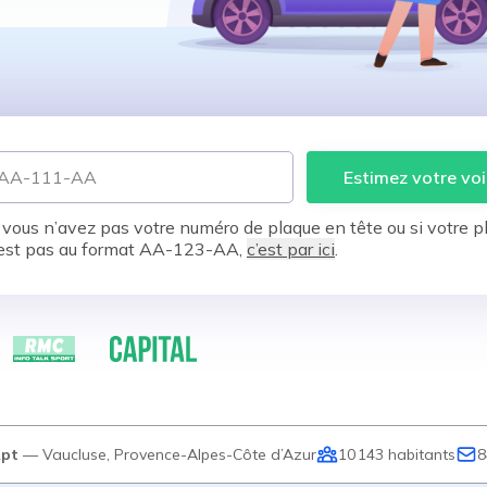
Estimez votre voi
 vous n’avez pas votre numéro de plaque en tête ou si votre p
est pas au format AA-123-AA,
c’est par ici
.
pt
—
Vaucluse
,
Provence-Alpes-Côte d’Azur
10 143
habitants
8