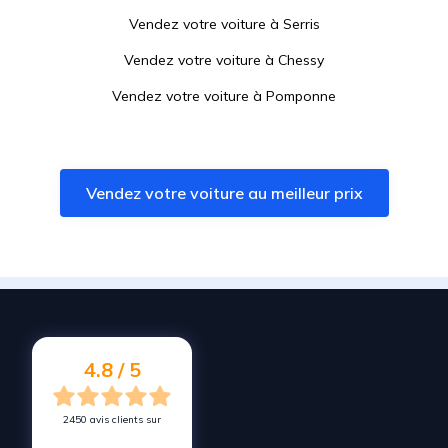
Vendez votre voiture à
Serris
Vendez votre voiture à
Chessy
Vendez votre voiture à
Pomponne
Vendez votre voiture à
Noisiel
Vendez votre voiture à
Thorigny-sur-Marne
Vendez votre voiture au meilleur prix
Vendez votre voiture à
Vaires-sur-Marne
Vendez votre voiture à
Émerainville
Vendez votre voiture à
Dampmart
Vendez votre voiture à
Ozoir-la-Ferrière
Vendez votre voiture à
Pontault-Combault
4.8 / 5
2450 avis clients sur