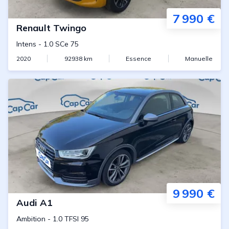
7 990 €
Renault
Twingo
Intens
-
1.0 SCe 75
2020
92938
km
Essence
Manuelle
9 990 €
Audi
A1
Ambition
-
1.0 TFSI 95