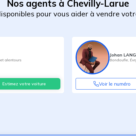
Nos agents à Chevilly-Larue
 disponibles pour vous aider à vendre votr
Johan LAN
et alentours
Bondoufle
,
Évr
Voir le numéro
Estimez votre voiture