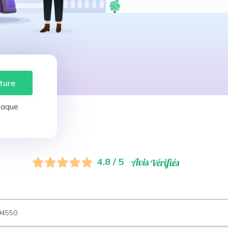
ture
laque
4.8 / 5
94550