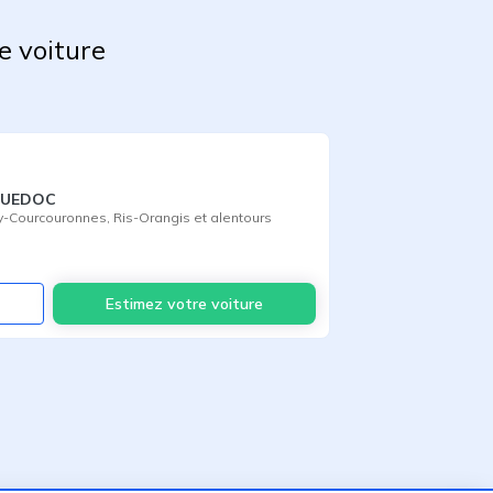
e voiture
GUEDOC
y-Courcouronnes
,
Ris-Orangis
et alentours
Voir
Estimez votre voiture