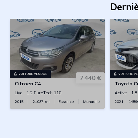
Derniè
VOITURE VENDUE
VOITURE V
7 440 €
Citroen
C4
Toyota
Cor
Live
-
1.2 PureTech 110
Active
-
1.8
2015
21087
km
Essence
Manuelle
2021
1489