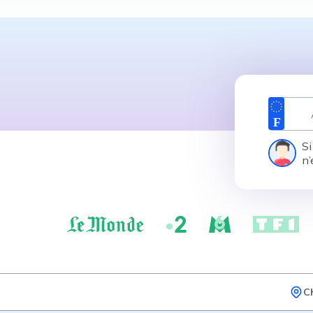
Si
n’
C