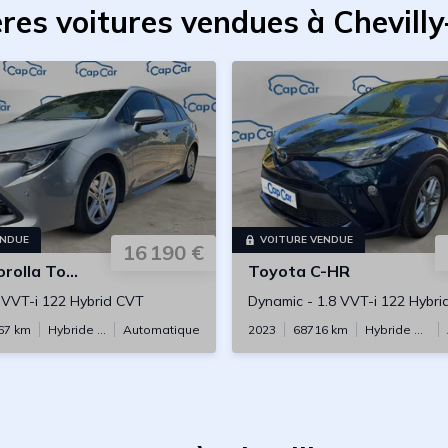
res voitures vendues à Chevill
ENDUE
VOITURE VENDUE
16 190 €
olla Touring Sports
Toyota
C-HR
 VVT-i 122 Hybrid CVT
Dynamic
-
1.8 VVT-i 122 Hybr
67
km
Hybride essence
Automatique
2023
68716
km
Hybride essence