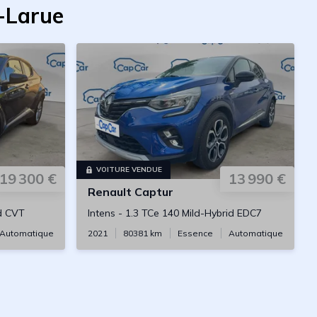
y-Larue
VOITURE VENDUE
19 300 €
13 990 €
Renault
Captur
id CVT
Intens
-
1.3 TCe 140 Mild-Hybrid EDC7
Automatique
2021
80381
km
Essence
Automatique