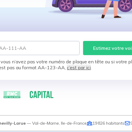
Estimez votre voi
 vous n’avez pas votre numéro de plaque en tête ou si votre p
est pas au format AA-123-AA,
c’est par ici
.
hevilly-Larue
—
Val-de-Marne
,
Ile-de-France
19 826
habitants