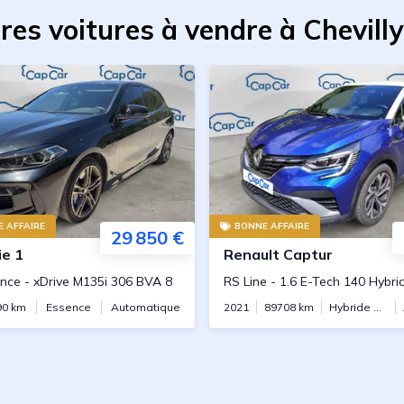
res voitures à vendre à Chevill
 AFFAIRE
BONNE AFFAIRE
29 850 €
ie 1
Renault
Captur
ance
-
xDrive M135i 306 BVA 8
RS Line
-
1.6 E-Tech 140 Hybr
90
km
Essence
Automatique
2021
89708
km
Hybride essence