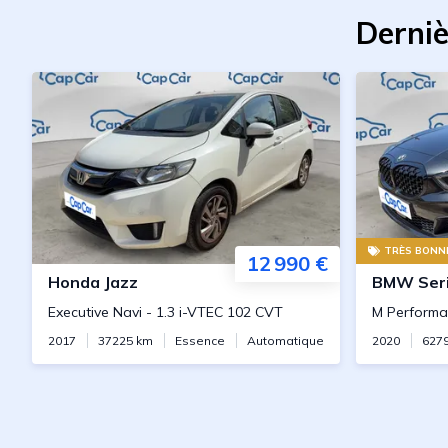
Derniè
TRÈS BONNE
12 990 €
Honda
Jazz
BMW
Ser
Executive Navi
-
1.3 i-VTEC 102 CVT
M Perform
2017
37225
km
Essence
Automatique
2020
627