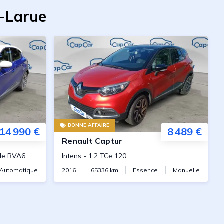
y-Larue
BONNE AFFAIRE
14 990 €
8 489 €
Renault
Captur
ide BVA6
Intens
-
1.2 TCe 120
Automatique
2016
65336
km
Essence
Manuelle