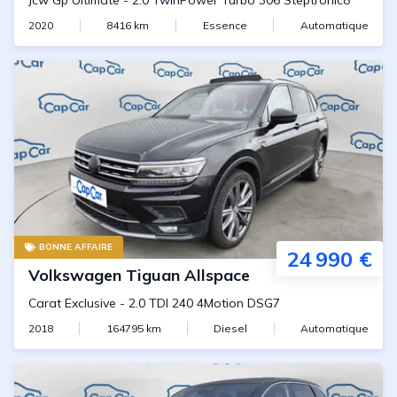
Jcw Gp Ultimate
-
2.0 TwinPower Turbo 306 Steptronic8
2020
8416
km
Essence
Automatique
BONNE AFFAIRE
24 990 €
Volkswagen
Tiguan Allspace
Carat Exclusive
-
2.0 TDI 240 4Motion DSG7
2018
164795
km
Diesel
Automatique