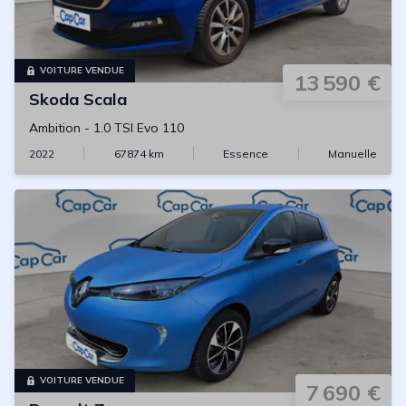
VOITURE VENDUE
13 590 €
Skoda
Scala
Ambition
-
1.0 TSI Evo 110
2022
67874
km
Essence
Manuelle
VOITURE VENDUE
7 690 €