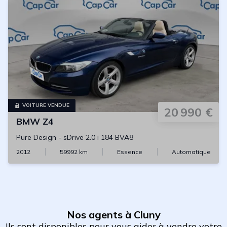
VOITURE VENDUE
20 990 €
BMW
Z4
Pure Design
-
sDrive 2.0 i 184 BVA8
2012
59992
km
Essence
Automatique
Nos agents à Cluny
Ils sont disponibles pour vous aider à vendre votre