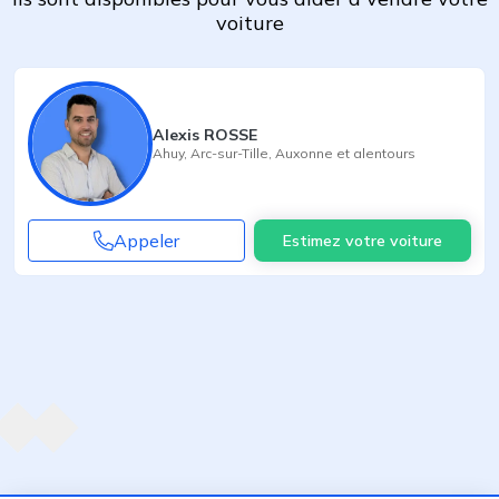
voiture
Alexis ROSSE
Ahuy
,
Arc-sur-Tille
,
Auxonne
et alentours
Appeler
Estimez votre voiture
Agent suivant
ent