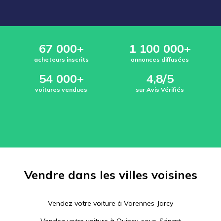
67 000+
1 100 000+
acheteurs inscrits
annonces diffusées
54 000+
4,8/5
voitures vendues
sur Avis Vérifiés
Vendre dans les villes voisines
Vendez votre voiture à
Varennes-Jarcy