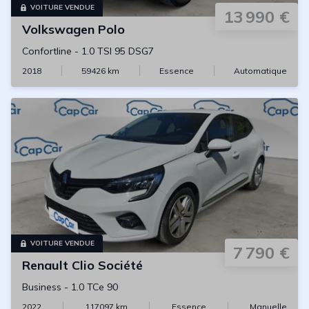
VOITURE VENDUE
13 990 €
Volkswagen
Polo
Confortline
-
1.0 TSI 95 DSG7
2018
59426
km
Essence
Automatique
VOITURE VENDUE
7 790 €
Renault
Clio Société
Business
-
1.0 TCe 90
2022
117097
km
Essence
Manuelle