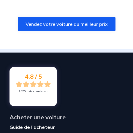
Vendez votre voiture à
Saint-Germain-lès-Corbeil
Vendez votre voiture à
Saint-Pierre-du-Perray
Vendez votre voiture au meilleur prix
Vendez votre voiture à
Villecresnes
Vendez votre voiture à
Grisy-Suisnes
Vendez votre voiture à
Soisy-sur-Seine
Vendez votre voiture à
Savigny-le-Temple
Vendez votre voiture à
Santeny
4.8 / 5
2450 avis clients sur
Acheter une voiture
Guide de l'acheteur