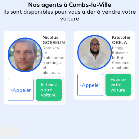
Nos agents à Combs-la-Ville
Ils sont disponibles pour vous aider à vendre votre
voiture
Nicolas
Kristofer
GOSSELIN
OBELA
Dordives
,
Pringy
,
Le
Boissise-
Malesherbois
,
le-Roi
,
Montargis
Cesson
et
et
alentours
alentours
Estimez
Estimez
Appeler
votre
Appeler
votre
voiture
voiture
Agent suivant