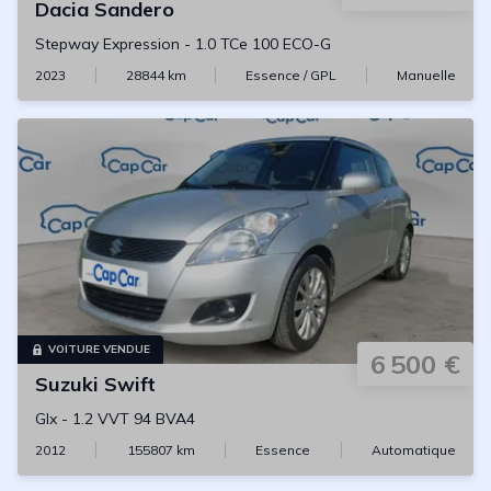
Dacia
Sandero
Stepway Expression
-
1.0 TCe 100 ECO-G
2023
28844
km
Essence / GPL
Manuelle
VOITURE VENDUE
6 500 €
Suzuki
Swift
Glx
-
1.2 VVT 94 BVA4
2012
155807
km
Essence
Automatique