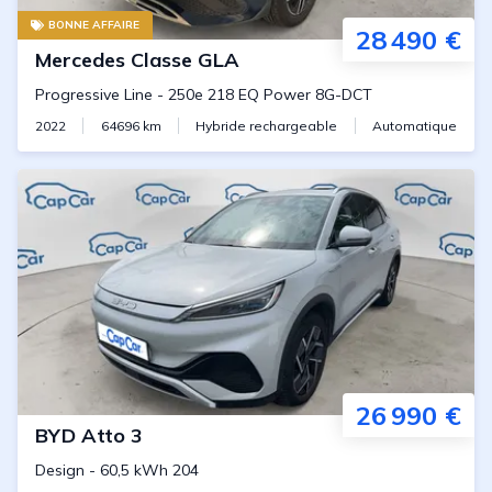
BONNE AFFAIRE
28 490 €
Mercedes
Classe GLA
Progressive Line
-
250e 218 EQ Power 8G-DCT
2022
64696
km
Hybride rechargeable
Automatique
26 990 €
BYD
Atto 3
Design
-
60,5 kWh 204