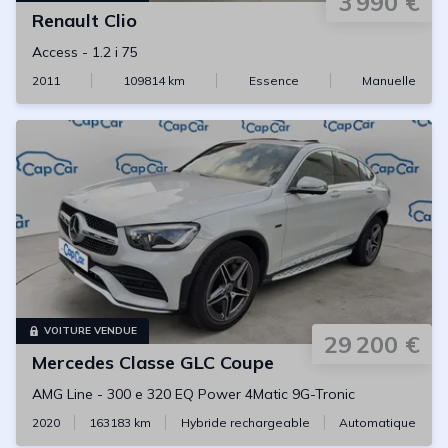
3 990 €
Renault
Clio
Access
-
1.2 i 75
2011
109814
km
Essence
Manuelle
VOITURE VENDUE
29 200 €
Mercedes
Classe GLC Coupe
AMG Line
-
300 e 320 EQ Power 4Matic 9G-Tronic
2020
163183
km
Hybride rechargeable
Automatique