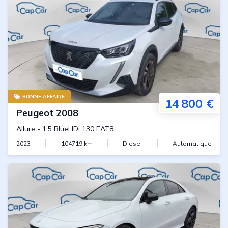
BONNE AFFAIRE
14 800 €
Peugeot
2008
Allure
-
1.5 BlueHDi 130 EAT8
2023
104719
km
Diesel
Automatique