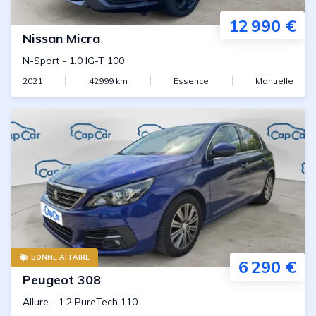
12 990 €
Nissan
Micra
N-Sport
-
1.0 IG-T 100
2021
42999
km
Essence
Manuelle
BONNE AFFAIRE
6 290 €
Peugeot
308
Allure
-
1.2 PureTech 110