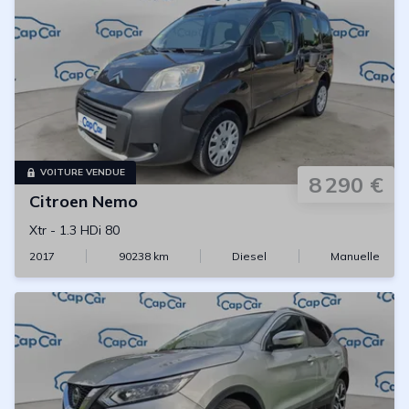
VOITURE VENDUE
8 290 €
Citroen
Nemo
Xtr
-
1.3 HDi 80
2017
90238
km
Diesel
Manuelle