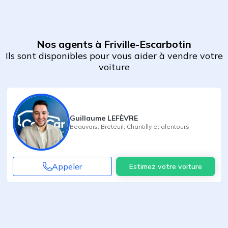
Nos agents à Friville-Escarbotin
Ils sont disponibles pour vous aider à vendre votre
voiture
Guillaume LEFÈVRE
Beauvais
,
Breteuil
,
Chantilly
et alentours
Appeler
Estimez votre voiture