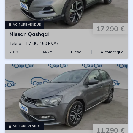
VOITURE VENDUE
17 290 €
Nissan
Qashqai
Tekna
-
1.7 dCi 150 BVA7
2019
90844
km
Diesel
Automatique
VOITURE VENDUE
11 290 €