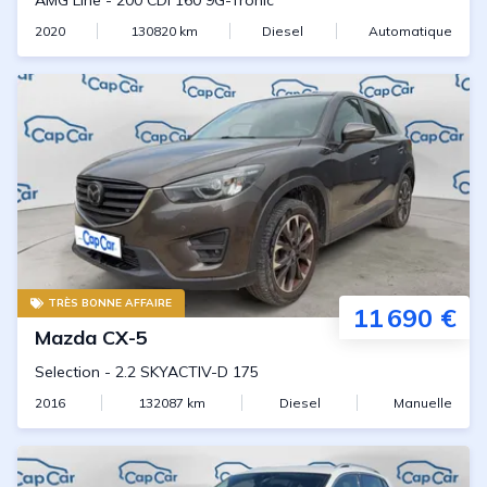
AMG Line
-
200 CDi 160 9G-Tronic
2020
130820
km
Diesel
Automatique
TRÈS BONNE AFFAIRE
11 690 €
Mazda
CX-5
Selection
-
2.2 SKYACTIV-D 175
2016
132087
km
Diesel
Manuelle