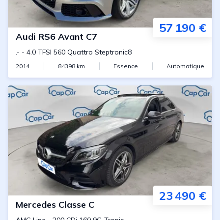
57 190 €
Audi
RS6 Avant C7
.-
-
4.0 TFSI 560 Quattro Steptronic8
2014
84398
km
Essence
Automatique
23 490 €
Mercedes
Classe C