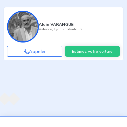
Alain VARANGUE
Valence
,
Lyon
et alentours
Appeler
Estimez votre voiture
Agent suivant
ent