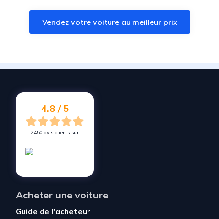
Vendez votre voiture à
Châteauneuf-sur-Isère
Vendez votre voiture au meilleur prix
Vendez votre voiture à
Montélier
Vendez votre voiture à
Alixan
Vendez votre voiture à
Montmeyran
Vendez votre voiture à
Tournon-sur-Rhône
Vendez votre voiture à
Tain l'Ermitage
4.8 / 5
2450 avis clients sur
Acheter une voiture
Guide de l'acheteur