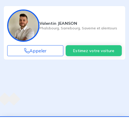
Valentin JEANSON
Phalsbourg
,
Sarrebourg
,
Saverne
et alentours
Appeler
Estimez votre voiture
Agent suivant
ent