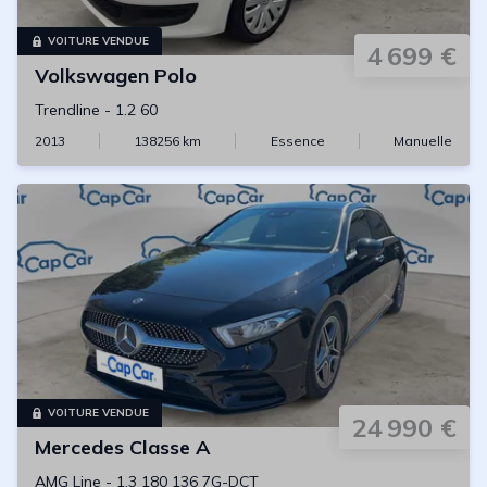
VOITURE VENDUE
4 699 €
Volkswagen
Polo
Trendline
-
1.2 60
2013
138256
km
Essence
Manuelle
VOITURE VENDUE
24 990 €
Mercedes
Classe A
AMG Line
-
1.3 180 136 7G-DCT