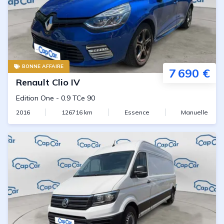
BONNE AFFAIRE
7 690 €
Renault
Clio IV
Edition One
-
0.9 TCe 90
2016
126716
km
Essence
Manuelle