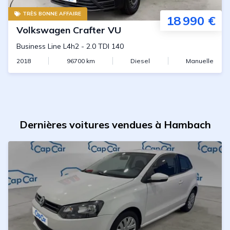
TRÈS BONNE AFFAIRE
18 990 €
Volkswagen
Crafter VU
Business Line L4h2
-
2.0 TDI 140
2018
96700
km
Diesel
Manuelle
Dernières voitures vendues à Hambach