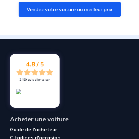
Vendez votre voiture à
Stiring-Wendel
Vendez votre voiture au meilleur prix
Vendez votre voiture à
Forbach
Vendez votre voiture à
Schœneck
Vendez votre voiture à
Macheren
Vendez votre voiture à
Freyming-Merlebach
Vendez votre voiture à
Petite-Rosselle
4.8 / 5
2450 avis clients sur
Acheter une voiture
Guide de l'acheteur
Citadines d'occasion