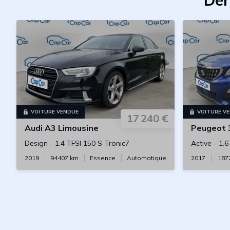
Der
VOITURE VENDUE
VOITURE V
17 240 €
Audi
A3 Limousine
Peugeot
Design
-
1.4 TFSI 150 S-Tronic7
Active
-
1.6
2019
94407
km
Essence
Automatique
2017
187