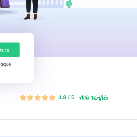
ture
laque
4.8 / 5