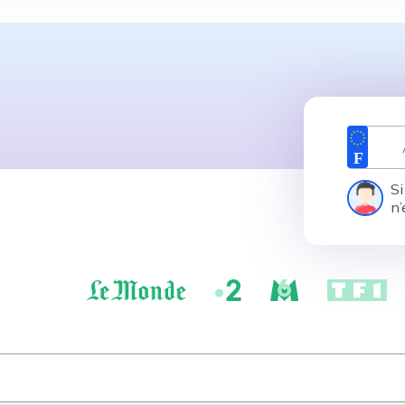
Si
n’