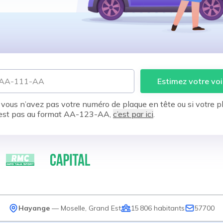
Estimez votre voi
 vous n’avez pas votre numéro de plaque en tête ou si votre p
est pas au format AA-123-AA,
c’est par ici
.
Hayange
—
Moselle
,
Grand Est
15 806
habitants
57700