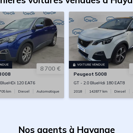
nières voitures vendues à Hay
ENDUE
VOITURE VENDUE
8 700 €
3008
Peugeot
5008
 BlueHDi 120 EAT6
GT
-
2.0 BlueHdi 180 EAT8
705
km
Diesel
Automatique
2018
142877
km
Diesel
Nos agents à Hayange