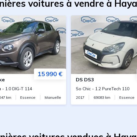
nières voitures à vendre à Hay
15 990 €
ke
DS
DS3
a
-
1.0 DIG-T 114
So Chic
-
1.2 PureTech 110
047
km
Essence
Manuelle
2017
69083
km
Essence