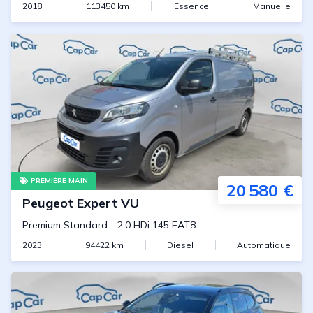
2018
113450
km
Essence
Manuelle
PREMIÈRE MAIN
20 580 €
Peugeot
Expert VU
Premium Standard
-
2.0 HDi 145 EAT8
2023
94422
km
Diesel
Automatique