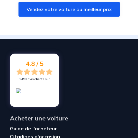
Vendez votre voiture à
Saint-Amand-Montrond
Vendez votre voiture au meilleur prix
Vendez votre voiture à
La Châtre
Vendez votre voiture à
Bourbon-l'Archambault
Vendez votre voiture à
Sainte-Feyre
Vendez votre voiture à
Guéret
Vendez votre voiture à
Aubusson
4.8 / 5
2450 avis clients sur
Acheter une voiture
Guide de l'acheteur
Citadines d'occasion