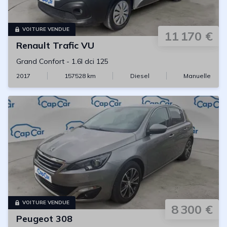
VOITURE VENDUE
11 170 €
Renault
Trafic VU
Grand Confort
-
1.6l dci 125
2017
157528
km
Diesel
Manuelle
VOITURE VENDUE
8 300 €
Peugeot
308