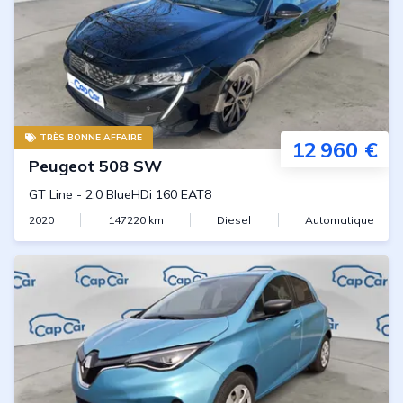
TRÈS BONNE AFFAIRE
12 960 €
Peugeot
508 SW
GT Line
-
2.0 BlueHDi 160 EAT8
2020
147220
km
Diesel
Automatique