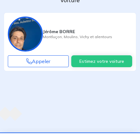
voiture
Jérôme BORRE
Montluçon
,
Moulins
,
Vichy
et alentours
Appeler
Estimez votre voiture
Agent suivant
ent