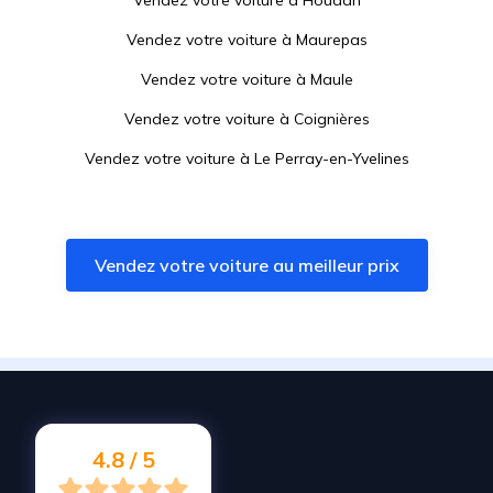
Vendez votre voiture à
Houdan
Vendez votre voiture à
Maurepas
Vendez votre voiture à
Maule
Vendez votre voiture à
Coignières
Vendez votre voiture à
Le Perray-en-Yvelines
Vendez votre voiture à
Plaisir
Vendez votre voiture à
Les Essarts-le-Roi
Vendez votre voiture au meilleur prix
Vendez votre voiture à
La Verrière
Vendez votre voiture à
Élancourt
Vendez votre voiture à
Mézières-sur-Seine
Vendez votre voiture à
Épône
Vendez votre voiture à
Les Clayes-sous-Bois
4.8 / 5