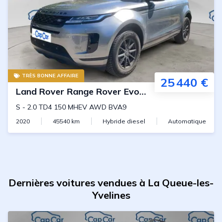
TRÈS BONNE AFFAIRE
25 440 €
Land Rover
Range Rover Evoque
S
-
2.0 TD4 150 MHEV AWD BVA9
2020
45540
km
Hybride diesel
Automatique
Dernières voitures vendues à La Queue-les-
Yvelines