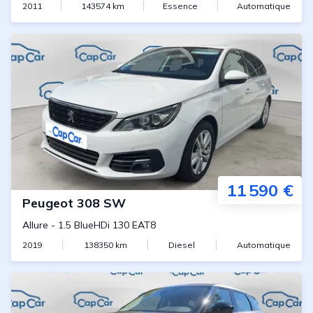
2011
143574
km
Essence
Automatique
11 590 €
Peugeot
308 SW
Allure
-
1.5 BlueHDi 130 EAT8
2019
138350
km
Diesel
Automatique