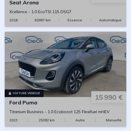
Seat
Arona
Xcellence
-
1.0 EcoTSI 115 DSG7
2018
81897
km
Essence
Automatique
VOITURE VENDUE
15 990 €
Ford
Puma
Titanium Business
-
1.0 Ecoboost 125 Flexifuel mHEV
2023
25382
km
Autre
Manuelle