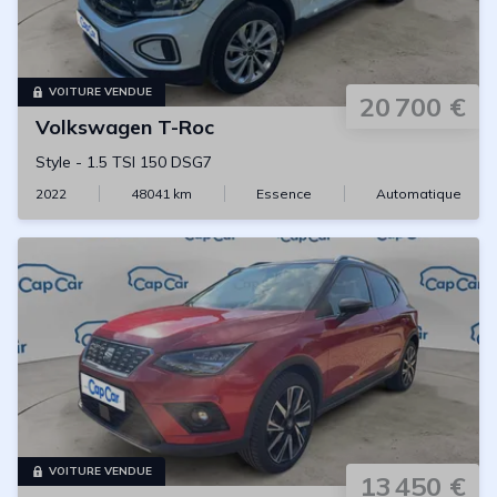
VOITURE VENDUE
20 700 €
Volkswagen
T-Roc
Style
-
1.5 TSI 150 DSG7
2022
48041
km
Essence
Automatique
VOITURE VENDUE
13 450 €