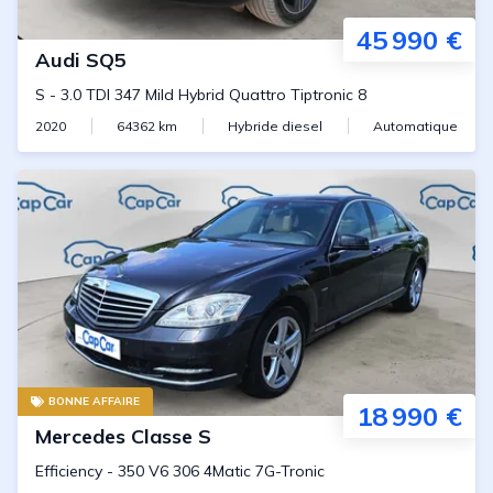
45 990 €
Audi
SQ5
S
-
3.0 TDI 347 Mild Hybrid Quattro Tiptronic 8
2020
64362
km
Hybride diesel
Automatique
BONNE AFFAIRE
18 990 €
Mercedes
Classe S
Efficiency
-
350 V6 306 4Matic 7G-Tronic