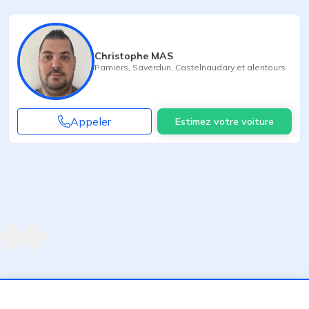
Christophe MAS
Pamiers
,
Saverdun
,
Castelnaudary
et alentours
Appeler
Estimez votre voiture
Agent suivant
ent