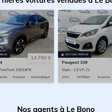
rnières voitures vendues à Le B
ENDUE
VOITURE VENDUE
14 790 €
4
Peugeot
108
 PureTech 130 EAT8
Style
-
1.0 VTi 72
92
km
Essence
Automatique
2021
33738
km
Essence
Nos agents à Le Bono