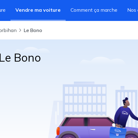
ure
Vendre ma voiture
Comment ça marche
Nos 
Morbihan
Le Bono
 Le Bono