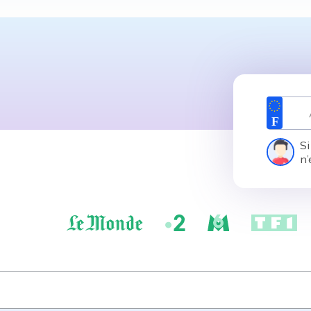
Si
n’