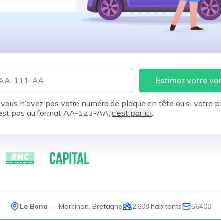
Estimez votre voi
 vous n’avez pas votre numéro de plaque en tête ou si votre p
est pas au format AA-123-AA,
c’est par ici
.
Le Bono
—
Morbihan
,
Bretagne
2 608
habitants
56400