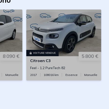
ono
VOITURE VENDUE
8 090 €
5 800 €
Citroen
C3
Feel
-
1.2 PureTech 82
Manuelle
2017
108016
km
Essence
Manuelle