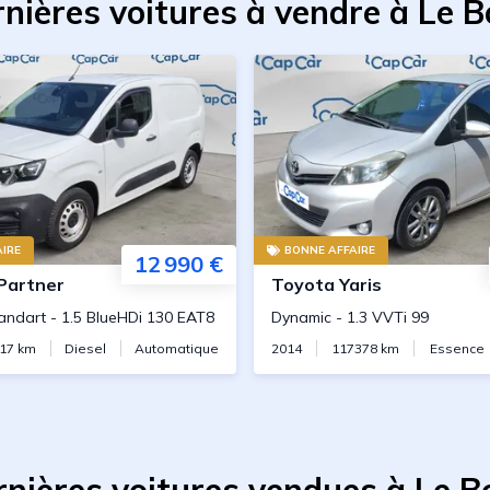
nières voitures à vendre à Le 
IRE
BONNE AFFAIRE
12 990 €
Partner
Toyota
Yaris
andart
-
1.5 BlueHDi 130 EAT8
Dynamic
-
1.3 VVTi 99
17
km
Diesel
Automatique
2014
117378
km
Essence