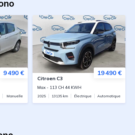
Bono
9 490 €
19 490 €
Citroen
C3
Max
-
113 CH 44 KWH
Manuelle
2025
13135
km
Électrique
Automatique