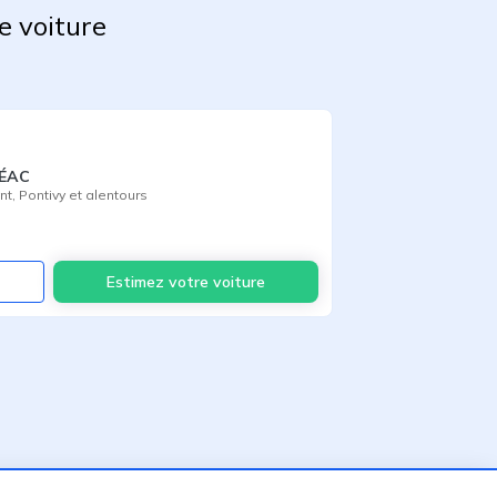
e voiture
RÉAC
nt
,
Pontivy
et alentours
Voir
Estimez votre voiture