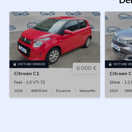
De
VOITURE VENDUE
VOITURE V
6 000 €
Citroen
C1
Citroen
C
Feel
-
1.0 VTi 72
Shine
-
1.2
2019
84535
km
Essence
Manuelle
2023
289