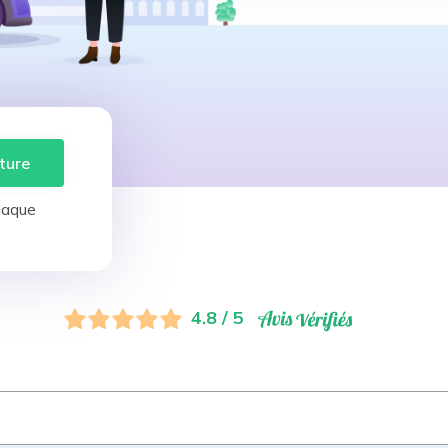
ture
laque
4.8 / 5