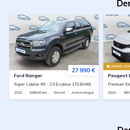
Der
BONNE AFFA
27 990 €
Ford
Ranger
Peugeot
Super Cabine Xlt
-
2.0 Ecoblue 170 BVA8
Premium St
2022
108500
km
Diesel
Automatique
2020
983