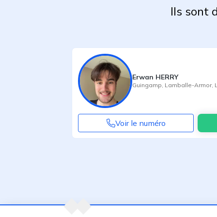
Ils sont
Erwan HERRY
Guingamp
,
Lamballe-Armor
,
Voir le numéro
Agent suivant