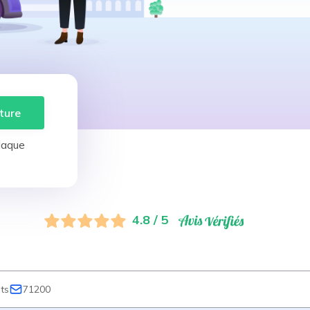
ture
laque
4.8 / 5
ts
71200