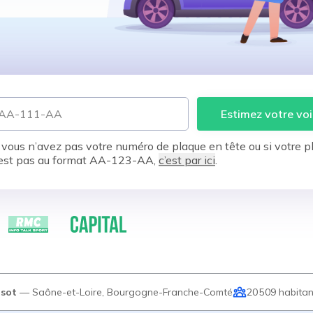
Estimez votre voi
 vous n’avez pas votre numéro de plaque en tête ou si votre p
est pas au format AA-123-AA,
c’est par ici
.
usot
—
Saône-et-Loire
,
Bourgogne-Franche-Comté
20 509
habitan