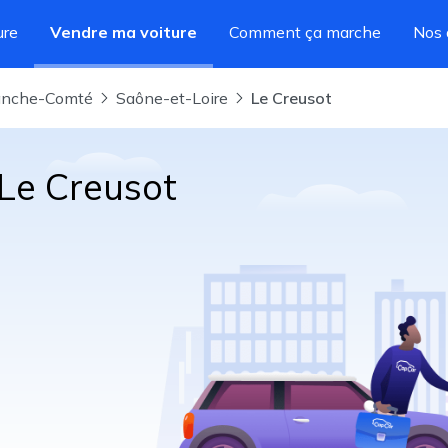
ure
Vendre ma voiture
Comment ça marche
Nos 
ranche-Comté
Saône-et-Loire
Le Creusot
 Le Creusot