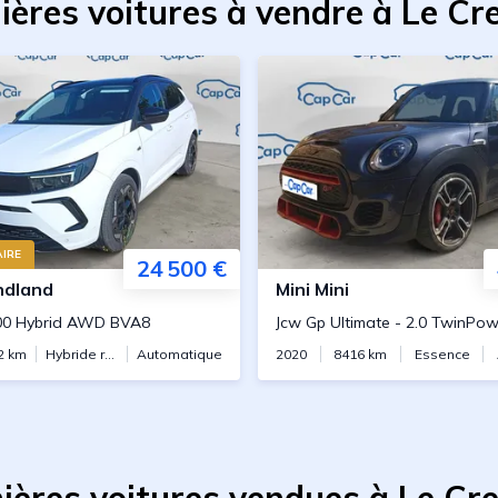
ières voitures à vendre à Le Cr
IRE
24 500 €
ndland
Mini
Mini
300 Hybrid AWD BVA8
Jcw Gp Ultimate
-
2.0 TwinPower Turbo 
2
km
Hybride rechargeable
Automatique
2020
8416
km
Essence