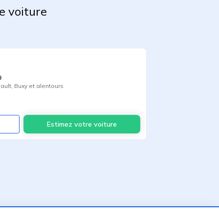
e voiture
D
ault
,
Buxy
et alentours
Voir
Estimez votre voiture