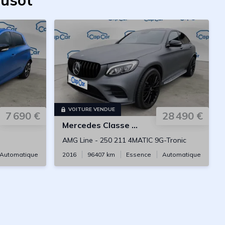
eusot
VOITURE VENDUE
7 690 €
28 490 €
Mercedes
Classe GLC Coupe
AMG Line
-
250 211 4MATIC 9G-Tronic
Automatique
2016
96407
km
Essence
Automatique