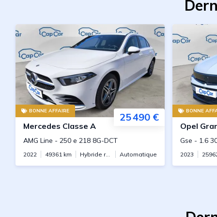
Dern
BONNE AFFAIRE
BONNE AFFA
25 490 €
Mercedes
Classe A
Opel
Gra
AMG Line
-
250 e 218 8G-DCT
Gse
-
1.6 
2022
49361
km
Hybride rechargeable
Automatique
2023
2596