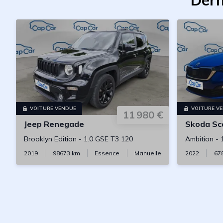
Dern
VOITURE VENDUE
VOITURE V
11 980 €
Jeep
Renegade
Skoda
Sc
Brooklyn Edition
-
1.0 GSE T3 120
Ambition
-
2019
98673
km
Essence
Manuelle
2022
67