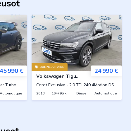
eusot
BONNE AFFAIRE
45 990 €
24 990 €
Volkswagen
Tiguan Allspace
306 Steptronic8
Carat Exclusive
-
2.0 TDI 240 4Motion DSG7
Automatique
2018
164795
km
Diesel
Automatique