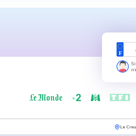
Si
n’
Le Cre