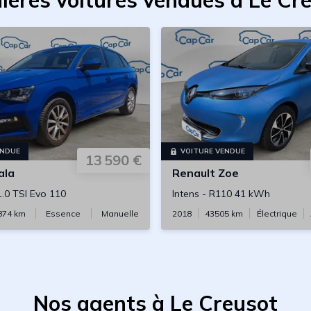
ières voitures vendues à Le Cr
ENDUE
VOITURE VENDUE
13 590 €
ala
Renault
Zoe
1.0 TSI Evo 110
Intens
-
R110 41 kWh
874
km
Essence
Manuelle
2018
43505
km
Électrique
Nos agents à Le Creusot