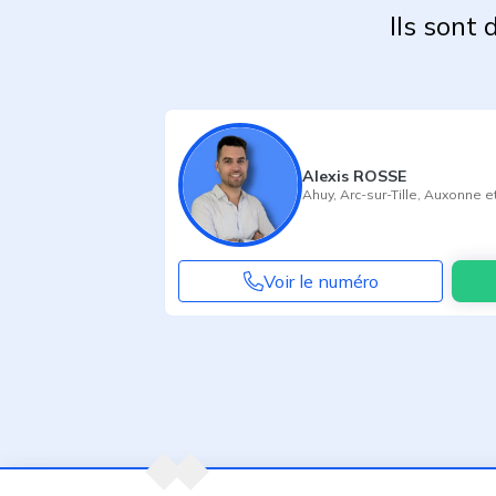
Ils sont
Alexis ROSSE
Ahuy
,
Arc-sur-Tille
,
Auxonne
et
Voir le numéro
Agent suivant