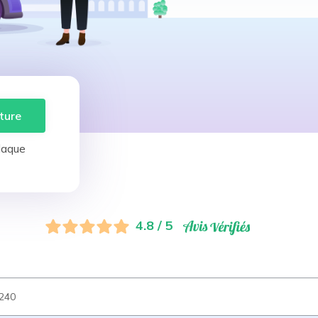
ture
laque
4.8 / 5
240