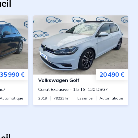
eil
35 990 €
20 490 €
Volkswagen
Golf
ic7
Carat Exclusive
-
1.5 TSI 130 DSG7
Automatique
2019
79223
km
Essence
Automatique