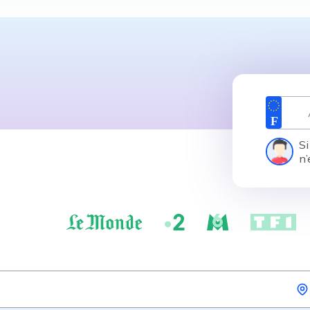
Si
n’