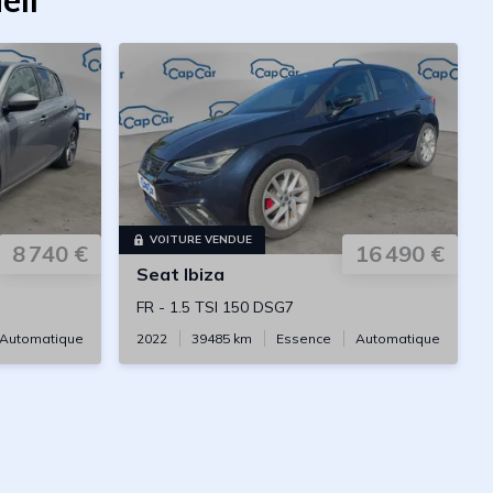
eil
VOITURE VENDUE
8 740 €
16 490 €
Seat
Ibiza
FR
-
1.5 TSI 150 DSG7
Automatique
2022
39485
km
Essence
Automatique