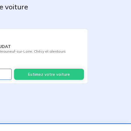
e voiture
AUDAT
teauneuf-sur-Loire
,
Chécy
et alentours
Voir
Estimez votre voiture