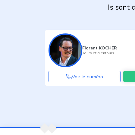
Ils sont
Florent KOCHER
Tours
et alentours
Voir le numéro
Agent suivant