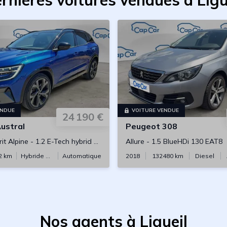
rnières voitures vendues à Ligu
ENDUE
VOITURE VENDUE
24 190 €
ustral
Peugeot
308
it Alpine
-
1.2 E-Tech hybrid 200 Xtronic
Allure
-
1.5 BlueHDi 130 EAT8
2
km
Hybride essence
Automatique
2018
132480
km
Diesel
Nos agents à Ligueil