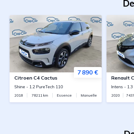
De
7 890 €
Citroen
C4 Cactus
Renault
C
Shine
-
1.2 PureTech 110
Intens
-
1.3
2018
78211
km
Essence
Manuelle
2020
743