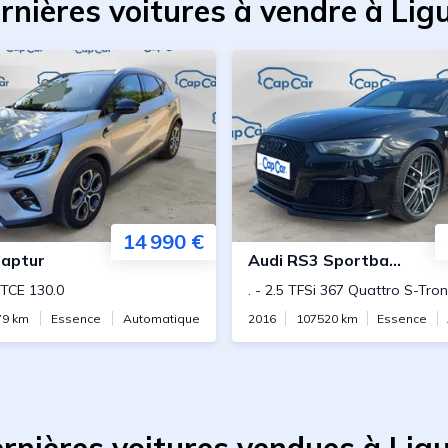
rnières voitures à vendre à Ligu
14 990 €
aptur
Audi
RS3 Sportback
 TCE 130.0
.
-
2.5 TFSi 367 Quattro S-Tron
79
km
Essence
Automatique
2016
107520
km
Essence