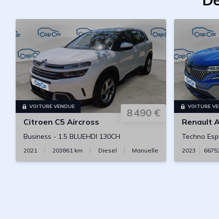
De
VOITURE VENDUE
VOITURE V
8 490 €
Citroen
C5 Aircross
Renault
A
Business
-
1.5 BLUEHDI 130CH
Techno Espr
2021
203861
km
Diesel
Manuelle
2023
6675