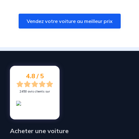
Vendez votre voiture à
Saint-Vrain
Vendez votre voiture à
Nandy
Vendez votre voiture au meilleur prix
Vendez votre voiture à
Saint-Germain-lès-Corbeil
Vendez votre voiture à
Itteville
Vendez votre voiture à
Le Plessis-Pâté
Vendez votre voiture à
Fleury-Mérogis
Vendez votre voiture à
Pringy
4.8 / 5
2450 avis clients sur
Acheter une voiture