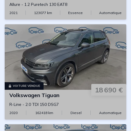
Allure
-
1.2 Puretech 130 EAT8
2021
123077
km
Essence
Automatique
VOITURE VENDUE
18 690 €
Volkswagen
Tiguan
R-Line
-
2.0 TDI 150 DSG7
2020
162418
km
Diesel
Automatique