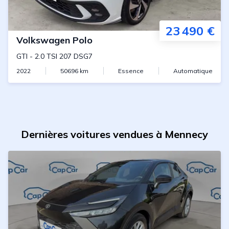
23 490 €
Volkswagen
Polo
GTI
-
2.0 TSI 207 DSG7
2022
50696
km
Essence
Automatique
Dernières voitures vendues à Mennecy