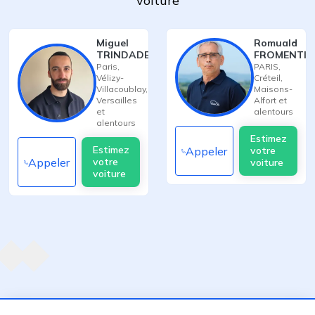
voiture
Miguel
Romuald
TRINDADE
FROMENTIN
Paris
,
PARIS
,
Vélizy-
Créteil
,
Villacoublay
,
Maisons-
Versailles
Alfort
et
et
alentours
alentours
Estimez
Estimez
Appeler
votre
Appeler
votre
voiture
voiture
Agent suivant
ent