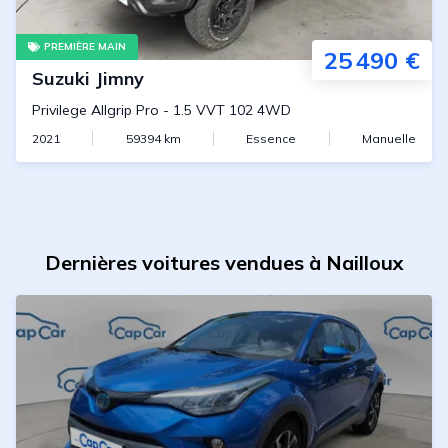
PREMIÈRE MAIN
25 490 €
Suzuki
Jimny
Privilege Allgrip Pro
-
1.5 VVT 102 4WD
2021
59394
km
Essence
Manuelle
Dernières voitures vendues à Nailloux