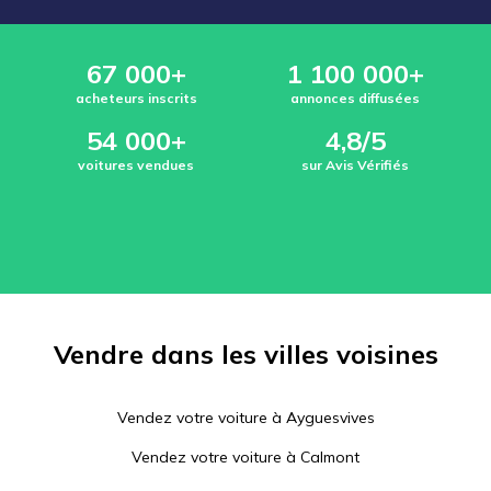
67 000+
1 100 000+
acheteurs inscrits
annonces diffusées
54 000+
4,8/5
voitures vendues
sur Avis Vérifiés
Vendre dans les villes voisines
Vendez votre voiture à
Ayguesvives
Vendez votre voiture à
Calmont