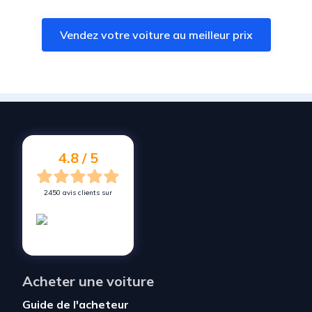
Vendez votre voiture à
Castanet-Tolosan
Vendez votre voiture au meilleur prix
Vendez votre voiture à
Lagardelle-sur-Lèze
Vendez votre voiture à
Labarthe-sur-Lèze
Vendez votre voiture à
Auzeville-Tolosane
Vendez votre voiture à
Sainte-Foy-d'Aigrefeuille
Vendez votre voiture à
Labège
4.8 / 5
2450 avis clients sur
Acheter une voiture
Guide de l'acheteur