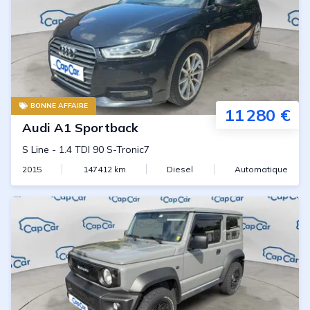
BONNE AFFAIRE
11 280 €
Audi
A1 Sportback
S Line
-
1.4 TDI 90 S-Tronic7
2015
147412
km
Diesel
Automatique