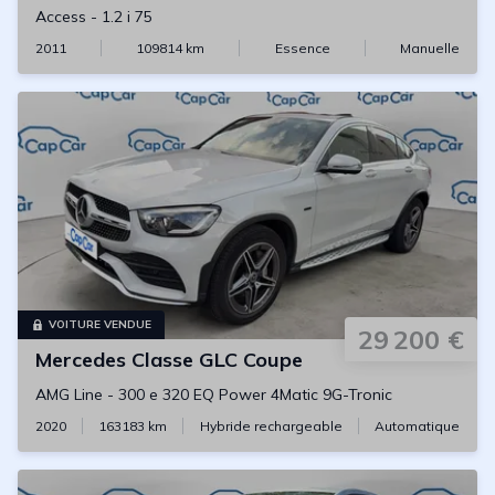
Access
-
1.2 i 75
2011
109814
km
Essence
Manuelle
VOITURE VENDUE
29 200 €
Mercedes
Classe GLC Coupe
AMG Line
-
300 e 320 EQ Power 4Matic 9G-Tronic
2020
163183
km
Hybride rechargeable
Automatique