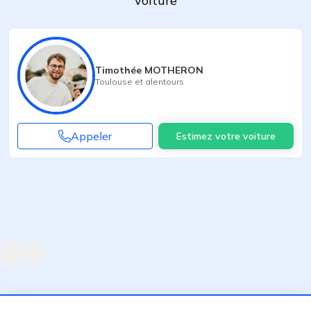
voiture
Timothée MOTHERON
Toulouse
et alentours
Appeler
Estimez votre voiture
Agent suivant
ent