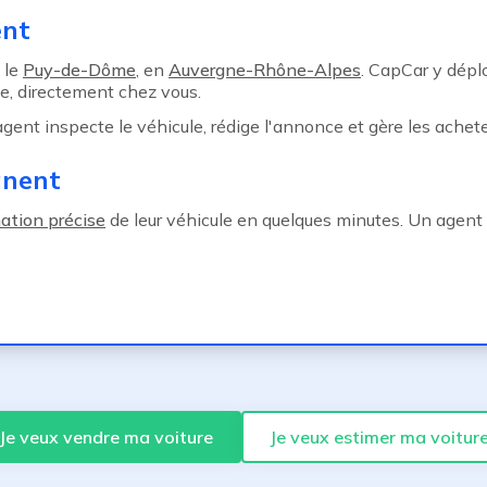
ent
 le
Puy-de-Dôme
, en
Auvergne-Rhône-Alpes
. CapCar y dépl
e, directement chez vous.
 agent inspecte le véhicule, rédige l'annonce et gère les achete
anent
ation précise
de leur véhicule en quelques minutes. Un agent 
Je veux vendre ma voiture
Je veux estimer ma voitur