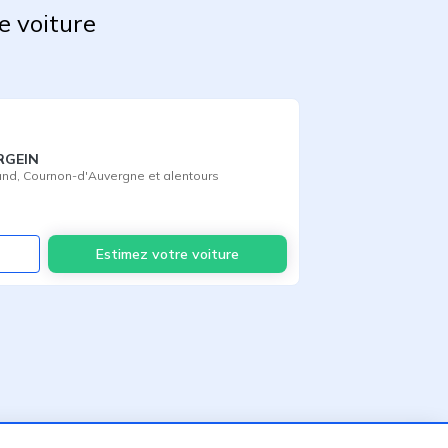
e voiture
RGEIN
and
,
Cournon-d'Auvergne
et alentours
Voir
Estimez votre voiture