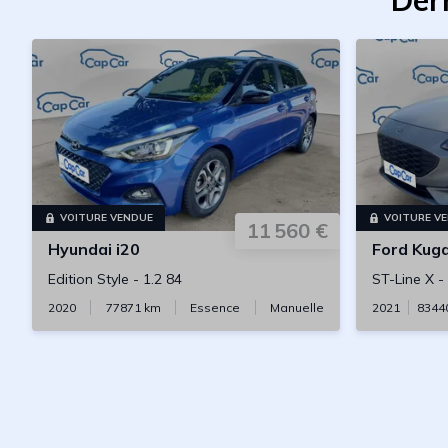
Der
VOITURE VENDUE
VOITURE V
11 560 €
Hyundai
i20
Ford
Kug
Edition Style
-
1.2 84
ST-Line X
-
2020
77871
km
Essence
Manuelle
2021
8344