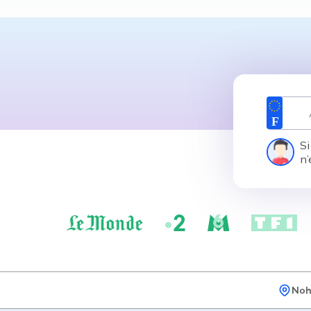
Si
n’
Noh