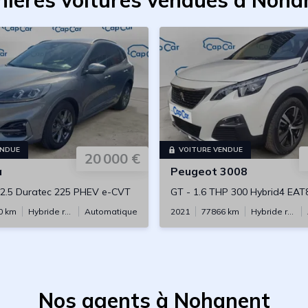
nières voitures vendues à Noha
ENDUE
VOITURE VENDUE
20 000 €
a
Peugeot
3008
2.5 Duratec 225 PHEV e-CVT
GT
-
1.6 THP 300 Hybrid4 EAT
0
km
Hybride rechargeable
Automatique
2021
77866
km
Hybride rechargeable
Nos agents à Nohanent