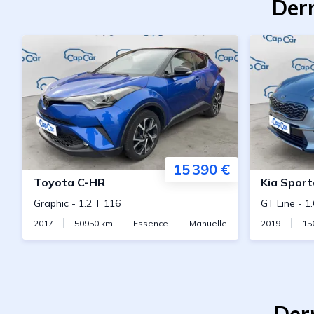
Dern
15 390 €
Toyota
C-HR
Kia
Sport
Graphic
-
1.2 T 116
GT Line
-
1
2017
50950
km
Essence
Manuelle
2019
15