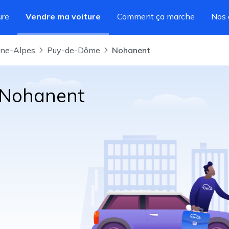
ure
Vendre ma voiture
Comment ça marche
Nos 
ône-Alpes
Puy-de-Dôme
Nohanent
à Nohanent