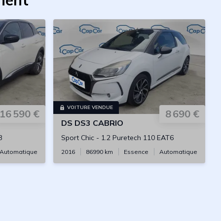
nent
VOITURE VENDUE
16 590 €
8 690 €
DS
DS3 CABRIO
8
Sport Chic
-
1.2 Puretech 110 EAT6
Automatique
2016
86990
km
Essence
Automatique