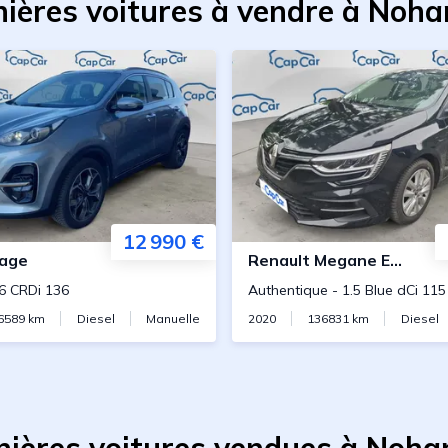
ières voitures à vendre à Noh
12 990 €
age
Renault
Megane Estate
.6 CRDi 136
Authentique
-
1.5 Blue dCi 115
6589
km
Diesel
Manuelle
2020
136831
km
Diesel