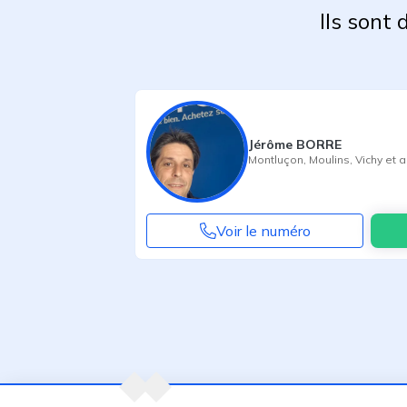
Ils sont
Jérôme BORRE
Montluçon
,
Moulins
,
Vichy
et a
Voir le numéro
Agent suivant