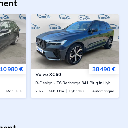
anent
10 980 €
38 490 €
Volvo
XC60
R-Design
-
T6 Recharge 341 Plug in Hybrid AWD Geartronic8
Manuelle
2022
74151
km
Hybride rechargeable
Automatique