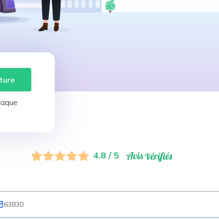
ture
laque
4.8 / 5
63830