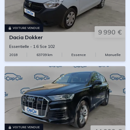
VOITURE VENDUE
9 990 €
Dacia
Dokker
Essentielle
-
1.6 Sce 102
2018
63709
km
Essence
Manuelle
VOITURE VENDUE