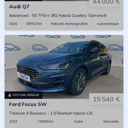
44 000 €
Audi
Q7
Advanced
-
55 TFSI e 381 Hybrid Quattro Tiptronic8
2020
58752
km
Hybride rechargeable
Automatique
VOITURE VENDUE
15 540 €
Ford
Focus SW
Titanium X Business
-
1.0 Flexifuel Hybrid 125
2023
73699
km
Autre
Manuelle