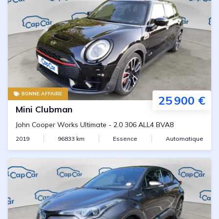
BONNE AFFAIRE
25 900 €
Mini
Clubman
John Cooper Works Ultimate
-
2.0 306 ALL4 BVA8
2019
96833
km
Essence
Automatique