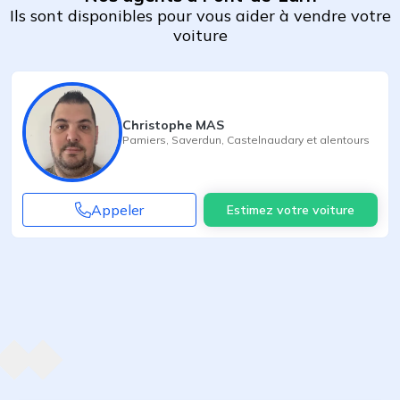
Ils sont disponibles pour vous aider à vendre votre
voiture
Christophe MAS
Pamiers
,
Saverdun
,
Castelnaudary
et alentours
Appeler
Estimez votre voiture
Agent suivant
ent