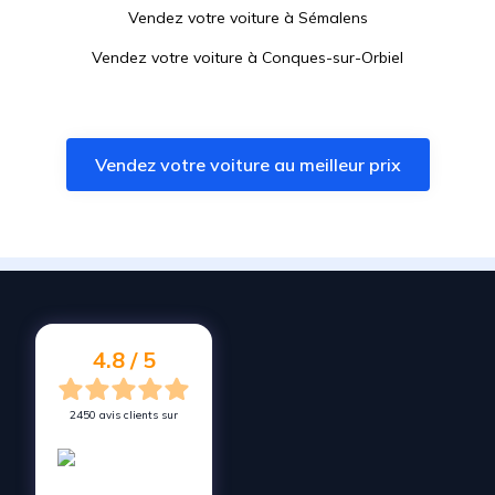
Vendez votre voiture à
Sémalens
Vendez votre voiture à
Conques-sur-Orbiel
Vendez votre voiture à
Sorèze
Vendez votre voiture à
Lacaune
Vendez votre voiture au meilleur prix
Vendez votre voiture à
Villemoustaussou
Vendez votre voiture à
Pennautier
Vendez votre voiture à
Puylaurens
Vendez votre voiture à
Réalmont
Vendez votre voiture à
Revel
4.8 / 5
2450 avis clients sur