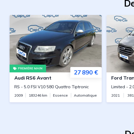
De
PREMIÈRE MAIN
27 890 €
Audi
RS6 Avant
Ford
Transit C
RS
-
5.0 FSI V10 580 Quattro Tiptronic
Limited
-
2.
2009
183246
km
Essence
Automatique
2021
381