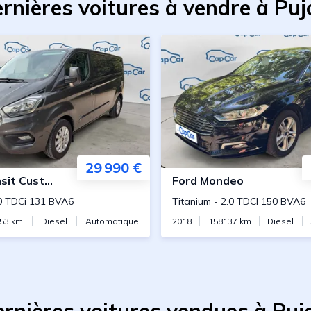
rnières voitures à vendre à Puj
29 990 €
ustom Fourgon L2H1
Ford
Mondeo
0 TDCi 131 BVA6
Titanium
-
2.0 TDCI 150 BVA6
53
km
Diesel
Automatique
2018
158137
km
Diesel