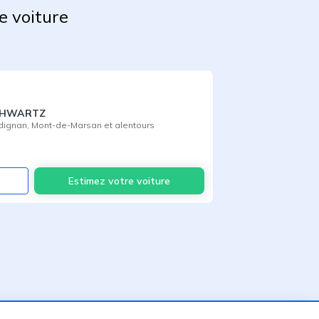
e voiture
SCHWARTZ
dignan
,
Mont-de-Marsan
et alentours
Voir
Estimez votre voiture