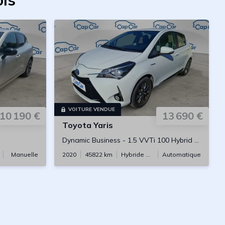
ols
VOITURE VENDUE
10 190 €
13 690 €
Toyota
Yaris
Dynamic Business
-
1.5 VVTi 100 Hybrid E-CVT
Manuelle
2020
45822
km
Hybride essence
Automatique