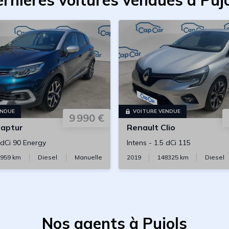
rnières voitures vendues à Puj
ENDUE
VOITURE VENDUE
9 990 €
aptur
Renault
Clio
 dCi 90 Energy
Intens
-
1.5 dCi 115
959
km
Diesel
Manuelle
2019
148325
km
Diesel
Nos agents à Pujols