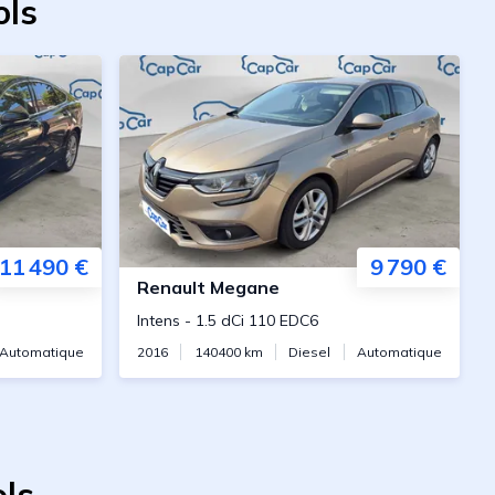
ols
11 490 €
9 790 €
Renault
Megane
Intens
-
1.5 dCi 110 EDC6
Automatique
2016
140400
km
Diesel
Automatique