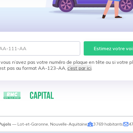
Estimez votre voi
 vous n’avez pas votre numéro de plaque en tête ou si votre p
est pas au format AA-123-AA,
c’est par ici
.
Pujols
—
Lot-et-Garonne
,
Nouvelle-Aquitaine
3 769
habitants
4