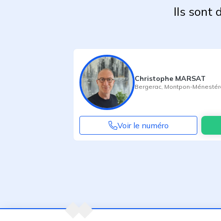
Ils sont
Christophe MARSAT
Bergerac
,
Montpon-Ménestér
Voir le numéro
Agent suivant