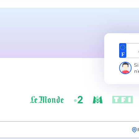
Si
n’