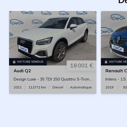
De
VOITURE VENDUE
VOITURE V
18 001 €
Audi
Q2
Renault
C
Design Luxe
-
35 TDI 150 Quattro S-Tronic7
Intens
-
1.5
2021
111772
km
Diesel
Automatique
2019
92