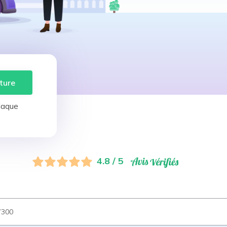
ture
laque
4.8 / 5
7300