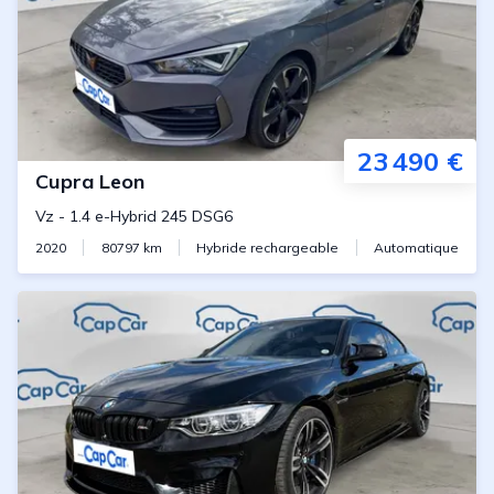
23 490 €
Cupra
Leon
Vz
-
1.4 e-Hybrid 245 DSG6
2020
80797
km
Hybride rechargeable
Automatique