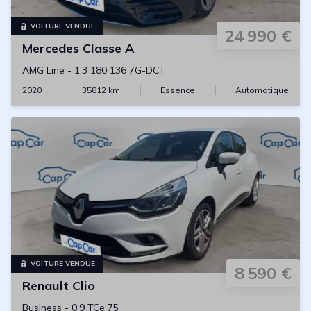
VOITURE VENDUE
24 990 €
Mercedes
Classe A
AMG Line
-
1.3 180 136 7G-DCT
2020
35812
km
Essence
Automatique
VOITURE VENDUE
8 590 €
Renault
Clio
Business
-
0.9 TCe 75