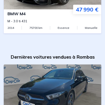
47 990 €
BMW
M4
M
-
3.0 ti 431
2014
75700
km
Essence
Manuelle
Dernières voitures vendues à Rombas