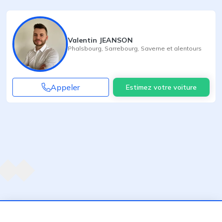
Valentin JEANSON
Phalsbourg
,
Sarrebourg
,
Saverne
et alentours
Appeler
Estimez votre voiture
Agent suivant
ent