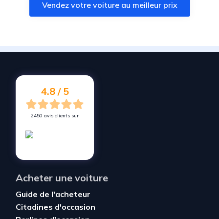
Vendez votre voiture au meilleur prix
Vendez votre voiture à
Uckange
Vendez votre voiture à
Sainte-Marie-aux-Chênes
Vendez votre voiture à
Serémange-Erzange
Vendez votre voiture à
Auboué
Vendez votre voiture à
Bousse
4.8 / 5
2450 avis clients sur
Acheter une voiture
Guide de l'acheteur
Citadines d'occasion