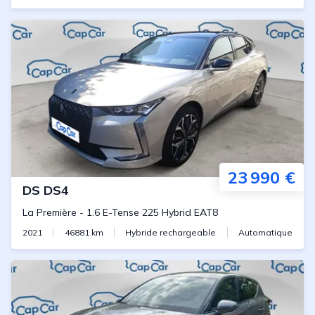
23 990 €
DS
DS4
La Première
-
1.6 E-Tense 225 Hybrid EAT8
2021
46881
km
Hybride rechargeable
Automatique