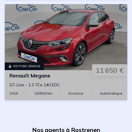
VOITURE VENDUE
11 650 €
Renault
Megane
GT-Line
-
1.3 TCe 140 EDC
2019
130819
km
Essence
Automatique
Nos agents à Rostrenen