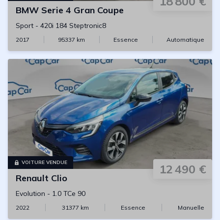
18 800 €
BMW
Serie 4 Gran Coupe
Sport
-
420i 184 Steptronic8
2017
95337
km
Essence
Automatique
VOITURE VENDUE
12 490 €
Renault
Clio
Evolution
-
1.0 TCe 90
2022
31377
km
Essence
Manuelle