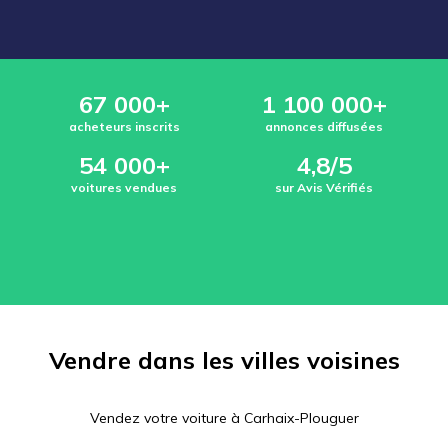
67 000+
1 100 000+
acheteurs inscrits
annonces diffusées
54 000+
4,8/5
voitures vendues
sur Avis Vérifiés
Vendre dans les villes voisines
Vendez votre voiture à
Carhaix-Plouguer