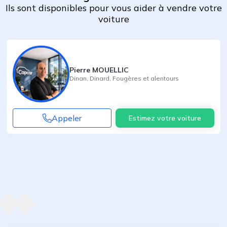
Ils sont disponibles pour vous aider à vendre votre
voiture
Pierre MOUELLIC
Dinan
,
Dinard
,
Fougères
et alentours
Appeler
Estimez votre voiture
Agent suivant
ent