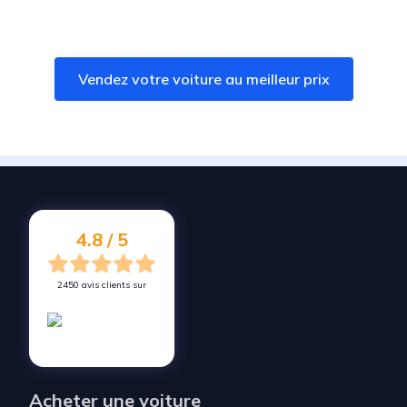
Vendez votre voiture à
Noyal-Pontivy
Vendez votre voiture à
Ploumagoar
Vendez votre voiture au meilleur prix
Vendez votre voiture à
Plonévez-du-Faou
Vendez votre voiture à
Saint-Brandan
Vendez votre voiture à
Grâces
Vendez votre voiture à
Scaër
Vendez votre voiture à
Louargat
4.8 / 5
2450 avis clients sur
Acheter une voiture