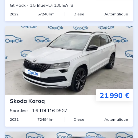
Gt Pack
-
1.5 BlueHDi 130 EAT8
2022
57240
km
Diesel
Automatique
21 990 €
Skoda
Karoq
Sportline
-
1.6 TDI 116 DSG7
2021
72494
km
Diesel
Automatique