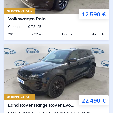
BONNE AFFAIRE
12 590 €
Volkswagen
Polo
Connect
-
1.0 TSI 95
2019
71354
km
Essence
Manuelle
BONNE AFFAIRE
22 490 €
Land Rover
Range Rover Evoque