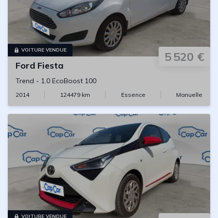
VOITURE VENDUE
5 520 €
Ford
Fiesta
Trend
-
1.0 EcoBoost 100
2014
124479
km
Essence
Manuelle
VOITURE VENDUE