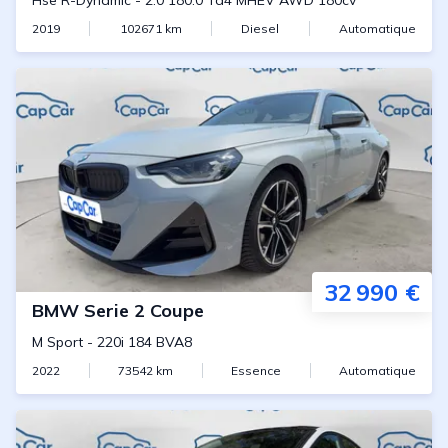
Hse R-Dynamic
-
2.0 180.0 Td4 MHEV AWD 180cv
2019
102671
km
Diesel
Automatique
32 990 €
BMW
Serie 2 Coupe
M Sport
-
220i 184 BVA8
2022
73542
km
Essence
Automatique