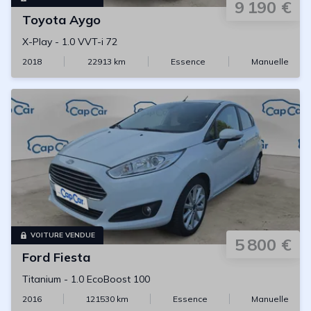
9 190 €
Toyota
Aygo
X-Play
-
1.0 VVT-i 72
2018
22913
km
Essence
Manuelle
VOITURE VENDUE
5 800 €
Ford
Fiesta
Titanium
-
1.0 EcoBoost 100
2016
121530
km
Essence
Manuelle