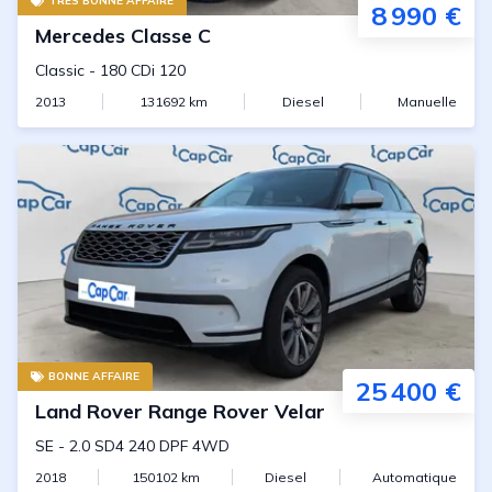
TRÈS BONNE AFFAIRE
8 990 €
Mercedes
Classe C
Classic
-
180 CDi 120
2013
131692
km
Diesel
Manuelle
BONNE AFFAIRE
25 400 €
Land Rover
Range Rover Velar
SE
-
2.0 SD4 240 DPF 4WD
2018
150102
km
Diesel
Automatique