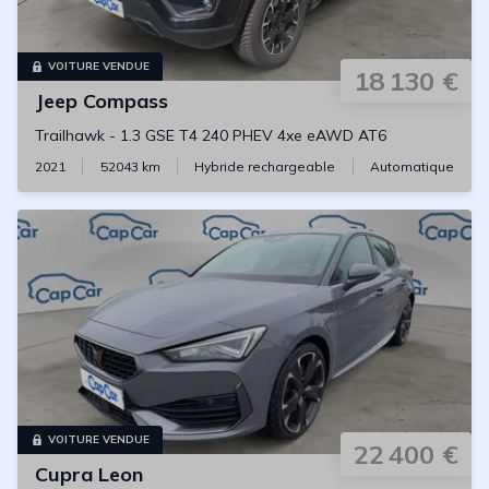
VOITURE VENDUE
18 130 €
Jeep
Compass
Trailhawk
-
1.3 GSE T4 240 PHEV 4xe eAWD AT6
2021
52043
km
Hybride rechargeable
Automatique
VOITURE VENDUE
22 400 €
Cupra
Leon