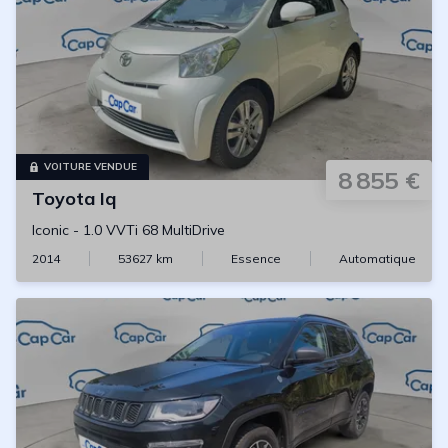
VOITURE VENDUE
8 855 €
Toyota
Iq
Iconic
-
1.0 VVTi 68 MultiDrive
2014
53627
km
Essence
Automatique