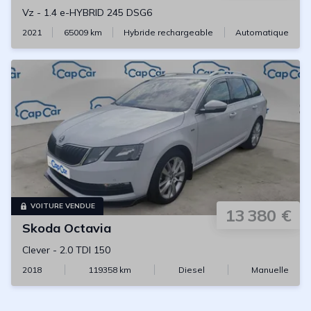
Vz
-
1.4 e-HYBRID 245 DSG6
2021
65009
km
Hybride rechargeable
Automatique
VOITURE VENDUE
13 380 €
Skoda
Octavia
Clever
-
2.0 TDI 150
2018
119358
km
Diesel
Manuelle