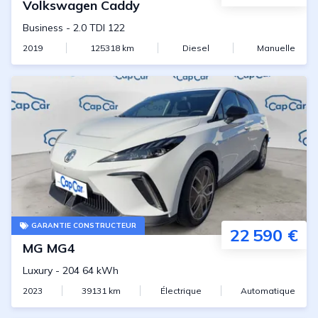
Volkswagen
Caddy
Business
-
2.0 TDI 122
2019
125318
km
Diesel
Manuelle
GARANTIE CONSTRUCTEUR
22 590 €
MG
MG4
Luxury
-
204 64 kWh
2023
39131
km
Électrique
Automatique