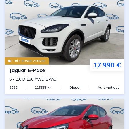
TRÈS BONNE AFFAIRE
17 990 €
Jaguar
E-Pace
S
-
2.0 D 150 AWD BVA9
2020
116663
km
Diesel
Automatique