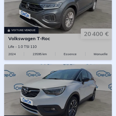
VOITURE VENDUE
20 400 €
Volkswagen
T-Roc
Life
-
1.0 TSI 110
2024
23595
km
Essence
Manuelle