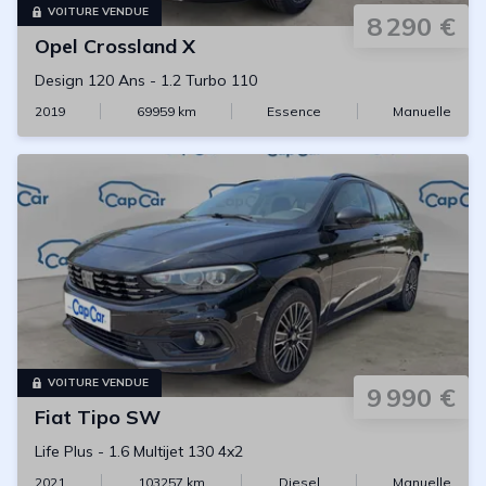
VOITURE VENDUE
8 290 €
Opel
Crossland X
Design 120 Ans
-
1.2 Turbo 110
2019
69959
km
Essence
Manuelle
VOITURE VENDUE
9 990 €
Fiat
Tipo SW
Life Plus
-
1.6 Multijet 130 4x2
2021
103257
km
Diesel
Manuelle