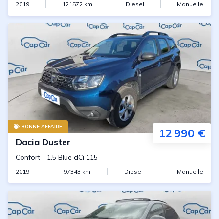
2019
121572
km
Diesel
Manuelle
BONNE AFFAIRE
12 990 €
Dacia
Duster
Confort
-
1.5 Blue dCi 115
2019
97343
km
Diesel
Manuelle