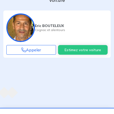
voiture
Eric BOUTELEUX
Cognac
et alentours
Appeler
Estimez votre voiture
Agent suivant
ent