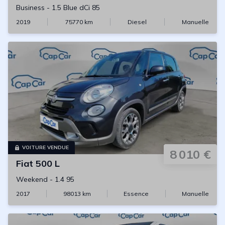
Business
-
1.5 Blue dCi 85
2019
75770
km
Diesel
Manuelle
VOITURE VENDUE
8 010 €
Fiat
500 L
Weekend
-
1.4 95
2017
98013
km
Essence
Manuelle