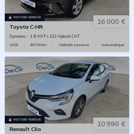
VOITURE VENDUE
16 000 €
Toyota
C-HR
Dynamic
-
1.8 VVT-i 122 Hybrid CVT
2016
83709
km
Hybride essence
Automatique
VOITURE VENDUE
10 990 €
Renault
Clio