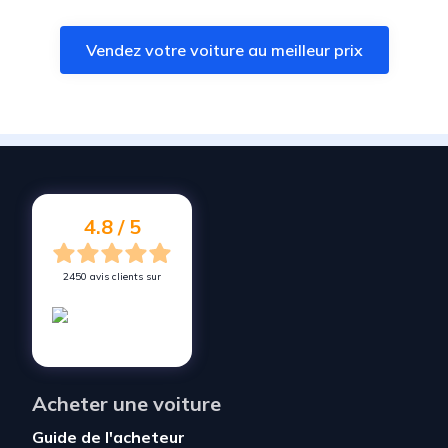
Vendez votre voiture à
Saint-Michel
Vendez votre voiture au meilleur prix
Vendez votre voiture à
Mouthiers-sur-Boëme
Vendez votre voiture à
Pons
Vendez votre voiture à
Saint-Yrieix-sur-Charente
Vendez votre voiture à
Angoulême
Vendez votre voiture à
Matha
4.8 / 5
2450 avis clients sur
Acheter une voiture
Guide de l'acheteur