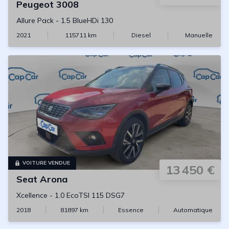
Peugeot
3008
Allure Pack
-
1.5 BlueHDi 130
2021
115711
km
Diesel
Manuelle
VOITURE VENDUE
13 450 €
Seat
Arona
Xcellence
-
1.0 EcoTSI 115 DSG7
2018
81897
km
Essence
Automatique