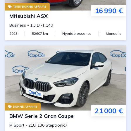
TRÈS BONNE AFFAIRE
16 990 €
Mitsubishi
ASX
Business
-
1.3 Di-T 140
2023
52607
km
Hybride essence
Manuelle
BONNE AFFAIRE
21 000 €
BMW
Serie 2 Gran Coupe
M Sport
-
218i 136 Steptronic7