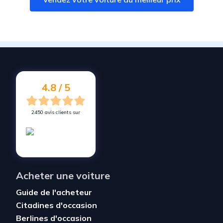
Vendez votre voiture à
Beaucouzé
Vendez votre voiture à
Les Garennes sur Loire
Vendez votre voiture à
Mûrs-Erigné
Vendez votre voiture à
Bouchemaine
Vendez votre voiture à
Saint-Melaine-sur-Aubance
4.8 / 5
2450 avis clients sur
Acheter une voiture
Guide de l'acheteur
Citadines d'occasion
Berlines d'occasion