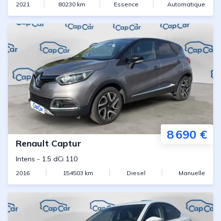
2021
80230
km
Essence
Automatique
8 690 €
Renault
Captur
Intens
-
1.5 dCi 110
2016
154503
km
Diesel
Manuelle