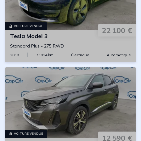
VOITURE VENDUE
22 100 €
Tesla
Model 3
Standard Plus
-
275 RWD
2019
71014
km
Électrique
Automatique
VOITURE VENDUE
12 590 €