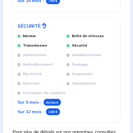
Sur 24 mois
:
790 €
SÉCURITÉ
👌
Moteur
Boîte de vitesses
Transmission
Sécurité
Alimentation
Suralimentation
Refroidissement
Freinage
Électricité
Suspension
Direction
Climatisation
Instrument de conduite
Sur 6 mois
:
Incluse
Sur 12 mois
:
249 €
Pour plus de détails sur nos garanties, consultez