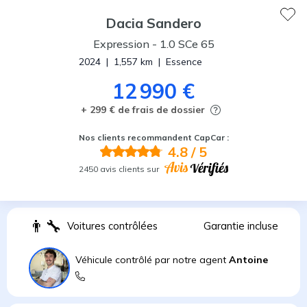
Dacia
Sandero
Expression
-
1.0 SCe 65
2024
|
1,557
km
|
Essence
12 990 €
+ 299 € de frais de dossier
Nos clients recommandent CapCar :
4.8
/ 5
2450 avis clients sur
👨
Voitures contrôlées
Garantie incluse
Véhicule contrôlé par notre agent
Antoine