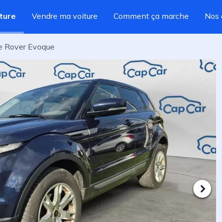
ture
Vendre ma voiture
Comment ça marche
Nos 
e Rover Evoque