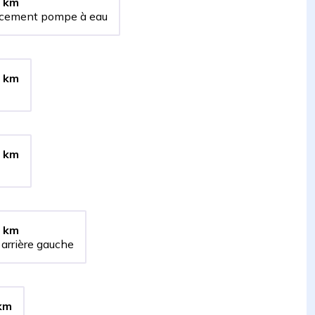
km
lacement pompe à eau
km
km
km
arrière gauche
km