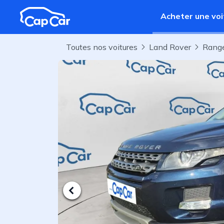
Aller au contenu principal
Acheter une voi
Toutes nos voitures
Land Rover
Rang