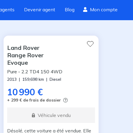
agents
Devenir agent
Blog
Mon compte
Land Rover
Range Rover
Evoque
Pure
-
2.2 TD4 150 4WD
2013
|
159,698
km
|
Diesel
10 990 €
+ 299 € de frais de dossier
Véhicule vendu
Désolé, cette voiture a été vendue. Elle