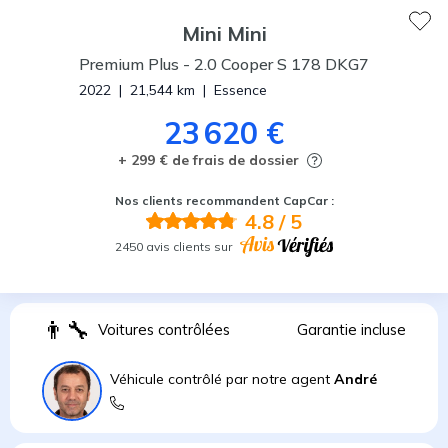
Mini
Mini
Premium Plus
-
2.0 Cooper S 178 DKG7
2022
|
21,544
km
|
Essence
23 620 €
+ 299 € de frais de dossier
Nos clients recommandent CapCar :
4.8
/ 5
2450 avis clients sur
👨
Voitures contrôlées
Garantie incluse
Véhicule contrôlé par notre agent
André