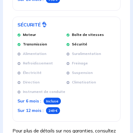
SÉCURITÉ
👌
Moteur
Boîte de vitesses
Transmission
Sécurité
Alimentation
Suralimentation
Refroidissement
Freinage
Électricité
Suspension
Direction
Climatisation
Instrument de conduite
Sur 6 mois
:
Incluse
Sur 12 mois
:
249 €
Pour plus de détails sur nos garanties, consultez