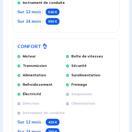
Instrument de conduite
Sur 12 mois
:
540 €
Sur 24 mois
:
990 €
CONFORT
👌
Moteur
Boîte de vitesses
Transmission
Sécurité
Alimentation
Suralimentation
Refroidissement
Freinage
Électricité
Suspension
Direction
Climatisation
Instrument de conduite
Sur 12 mois
:
430 €
Sur 24 mois
:
790 €