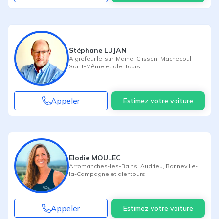
Stéphane LUJAN
Aigrefeuille-sur-Maine
,
Clisson
,
Machecoul-
Saint-Même
et alentours
Appeler
Estimez votre voiture
Elodie MOULEC
Arromanches-les-Bains
,
Audrieu
,
Banneville-
la-Campagne
et alentours
Appeler
Estimez votre voiture