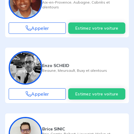
Aix-en-Provence
,
Aubagne
,
Cabriès
et
alentours
Appeler
Estimez votre voiture
Enzo SCHEID
Beaune
,
Meursault
,
Buxy
et alentours
Appeler
Estimez votre voiture
Brice SINIC
Brie-Comte-Robert
,
Lieusaint
,
Melun
et