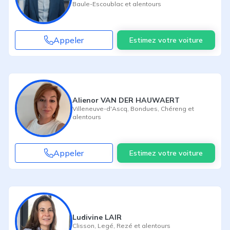
Baule-Escoublac
et alentours
Appeler
Estimez votre voiture
Alienor VAN DER HAUWAERT
Villeneuve-d'Ascq
,
Bondues
,
Chéreng
et
alentours
Appeler
Estimez votre voiture
Ludivine LAIR
Clisson
,
Legé
,
Rezé
et alentours