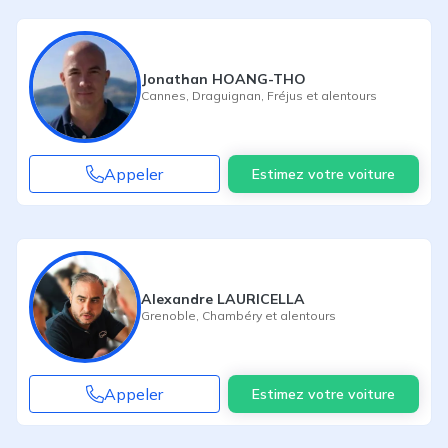
Jonathan HOANG-THO
Cannes
,
Draguignan
,
Fréjus
et alentours
Appeler
Estimez votre voiture
Alexandre LAURICELLA
Grenoble
,
Chambéry
et alentours
Appeler
Estimez votre voiture