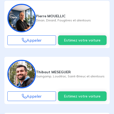
Pierre MOUELLIC
Dinan
,
Dinard
,
Fougères
et alentours
Appeler
Estimez votre voiture
Thibaut MESEGUER
Guingamp
,
Loudéac
,
Saint-Brieuc
et alentours
Appeler
Estimez votre voiture