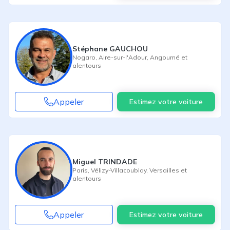
Stéphane GAUCHOU
Nogaro
,
Aire-sur-l'Adour
,
Angoumé
et
alentours
Appeler
Estimez votre voiture
Miguel TRINDADE
Paris
,
Vélizy-Villacoublay
,
Versailles
et
alentours
Appeler
Estimez votre voiture