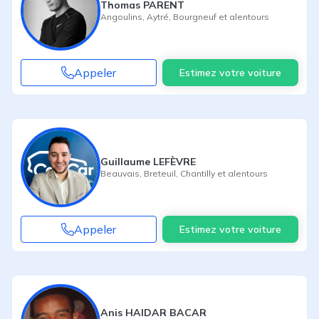
Thomas PARENT
Angoulins
,
Aytré
,
Bourgneuf
et alentours
Appeler
Estimez votre voiture
Guillaume LEFÈVRE
Beauvais
,
Breteuil
,
Chantilly
et alentours
Appeler
Estimez votre voiture
Anis HAIDAR BACAR