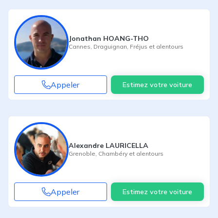
Jonathan HOANG-THO
Cannes
,
Draguignan
,
Fréjus
et alentours
Appeler
Estimez votre voiture
Alexandre LAURICELLA
Grenoble
,
Chambéry
et alentours
Appeler
Estimez votre voiture