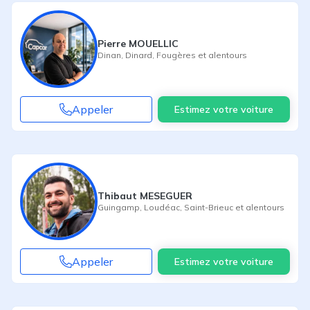
Pierre MOUELLIC
Dinan
,
Dinard
,
Fougères
et alentours
Appeler
Estimez votre voiture
Thibaut MESEGUER
Guingamp
,
Loudéac
,
Saint-Brieuc
et alentours
Appeler
Estimez votre voiture