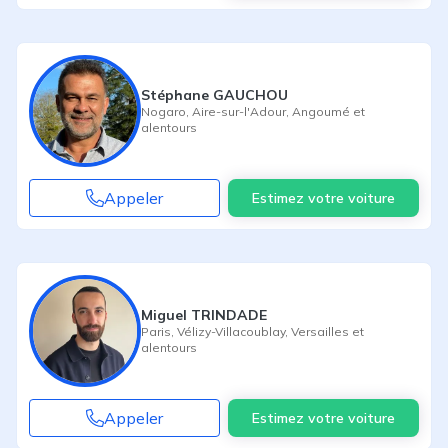
Stéphane GAUCHOU
Nogaro
,
Aire-sur-l'Adour
,
Angoumé
et
alentours
Appeler
Estimez votre voiture
Miguel TRINDADE
Paris
,
Vélizy-Villacoublay
,
Versailles
et
alentours
Appeler
Estimez votre voiture