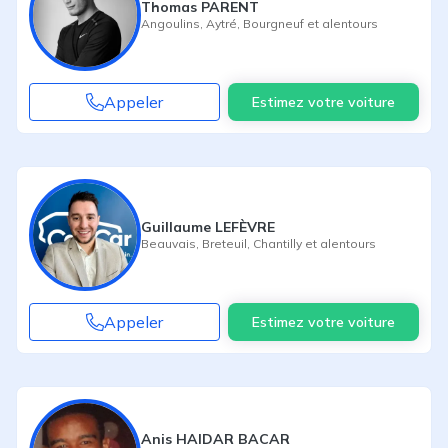
Thomas PARENT
Angoulins
,
Aytré
,
Bourgneuf
et alentours
Appeler
Estimez votre voiture
Guillaume LEFÈVRE
Beauvais
,
Breteuil
,
Chantilly
et alentours
Appeler
Estimez votre voiture
Anis HAIDAR BACAR