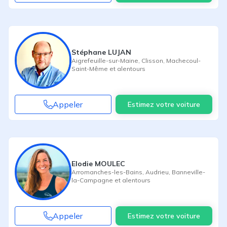
Stéphane LUJAN
Aigrefeuille-sur-Maine
,
Clisson
,
Machecoul-
Saint-Même
et alentours
Appeler
Estimez votre voiture
Elodie MOULEC
Arromanches-les-Bains
,
Audrieu
,
Banneville-
la-Campagne
et alentours
Appeler
Estimez votre voiture