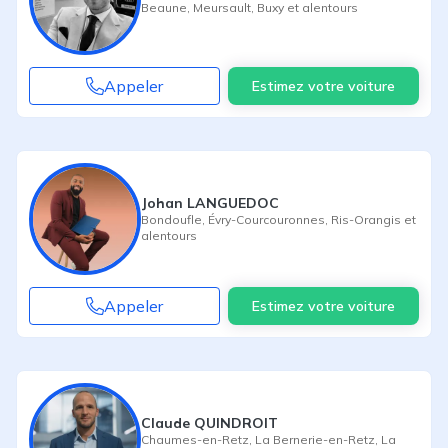
Beaune
,
Meursault
,
Buxy
et alentours
Appeler
Estimez votre voiture
Johan LANGUEDOC
Bondoufle
,
Évry-Courcouronnes
,
Ris-Orangis
et
alentours
Appeler
Estimez votre voiture
Claude QUINDROIT
Chaumes-en-Retz
,
La Bernerie-en-Retz
,
La