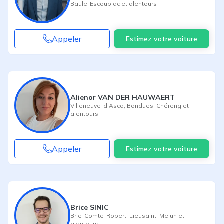
Baule-Escoublac
et alentours
Appeler
Estimez votre voiture
Alienor VAN DER HAUWAERT
Villeneuve-d'Ascq
,
Bondues
,
Chéreng
et
alentours
Appeler
Estimez votre voiture
Brice SINIC
Brie-Comte-Robert
,
Lieusaint
,
Melun
et
alentours