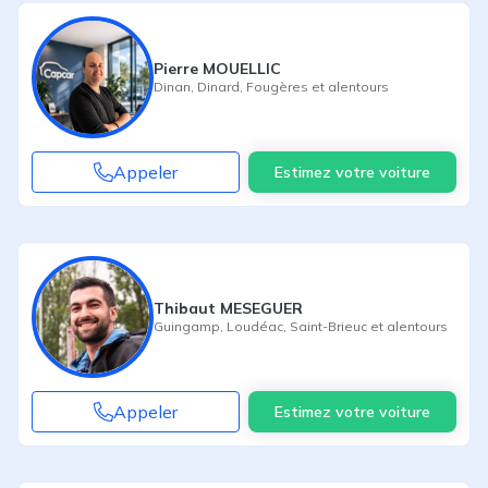
Pierre MOUELLIC
Dinan
,
Dinard
,
Fougères
et alentours
Appeler
Estimez votre voiture
Thibaut MESEGUER
Guingamp
,
Loudéac
,
Saint-Brieuc
et alentours
Appeler
Estimez votre voiture