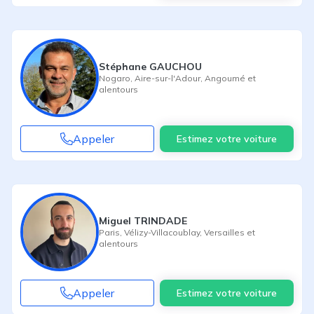
Stéphane GAUCHOU
Nogaro
,
Aire-sur-l'Adour
,
Angoumé
et
alentours
Appeler
Estimez votre voiture
Miguel TRINDADE
Paris
,
Vélizy-Villacoublay
,
Versailles
et
alentours
Appeler
Estimez votre voiture