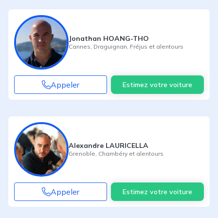
Jonathan HOANG-THO
Cannes
,
Draguignan
,
Fréjus
et alentours
Appeler
Estimez votre voiture
Alexandre LAURICELLA
Grenoble
,
Chambéry
et alentours
Appeler
Estimez votre voiture