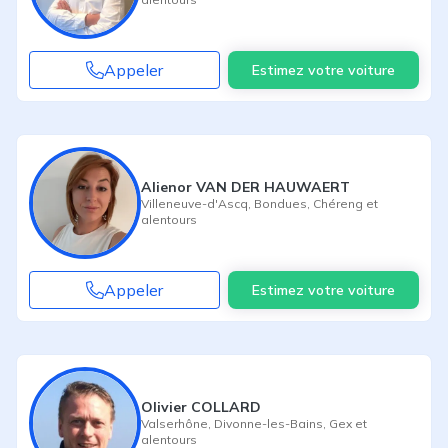
Appeler
Estimez votre voiture
Alienor VAN DER HAUWAERT
Villeneuve-d'Ascq
,
Bondues
,
Chéreng
et
alentours
Appeler
Estimez votre voiture
Olivier COLLARD
Valserhône
,
Divonne-les-Bains
,
Gex
et
alentours