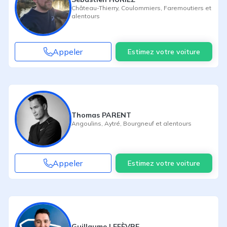
Château-Thierry
,
Coulommiers
,
Faremoutiers
et
alentours
Appeler
Estimez votre voiture
Thomas PARENT
Angoulins
,
Aytré
,
Bourgneuf
et alentours
Appeler
Estimez votre voiture
Guillaume LEFÈVRE