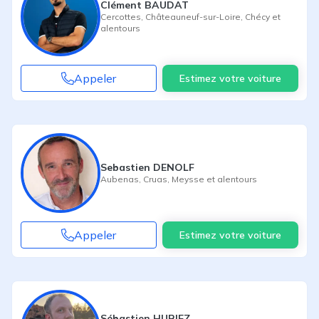
Clément BAUDAT
Cercottes
,
Châteauneuf-sur-Loire
,
Chécy
et
alentours
Appeler
Estimez votre voiture
Sebastien DENOLF
Aubenas
,
Cruas
,
Meysse
et alentours
Appeler
Estimez votre voiture
Sébastien HURIEZ