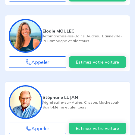
Elodie MOULEC
Arromanches-les-Bains
,
Audrieu
,
Banneville-
la-Campagne
et alentours
Appeler
Estimez votre voiture
Stéphane LUJAN
Aigrefeuille-sur-Maine
,
Clisson
,
Machecoul-
Saint-Même
et alentours
Appeler
Estimez votre voiture