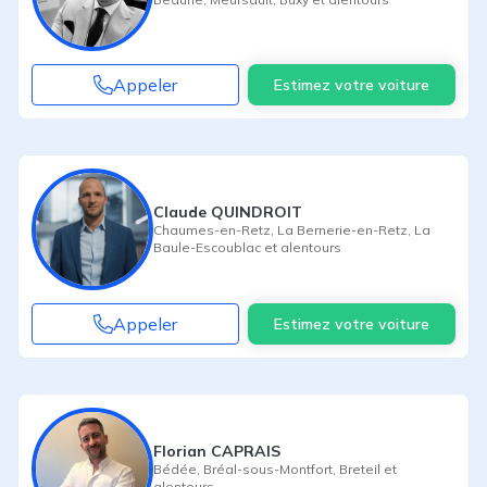
Appeler
Estimez votre voiture
Claude QUINDROIT
Chaumes-en-Retz
,
La Bernerie-en-Retz
,
La
Baule-Escoublac
et alentours
Appeler
Estimez votre voiture
Florian CAPRAIS
Bédée
,
Bréal-sous-Montfort
,
Breteil
et
alentours