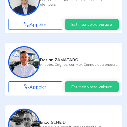
alentours
Appeler
Estimez votre voiture
Dorian ZAMATARO
Antibes
,
Cagnes-sur-Mer
,
Cannes
et alentours
Appeler
Estimez votre voiture
Enzo SCHEID
Beaune
,
Meursault
,
Buxy
et alentours