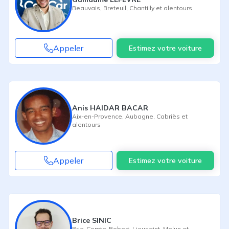
Beauvais
,
Breteuil
,
Chantilly
et alentours
Appeler
Estimez votre voiture
Anis HAIDAR BACAR
Aix-en-Provence
,
Aubagne
,
Cabriès
et
alentours
Appeler
Estimez votre voiture
Brice SINIC
Brie-Comte-Robert
,
Lieusaint
,
Melun
et