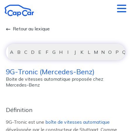
Aller au contenu principal
Retour au lexique
A
B
C
D
E
F
G
H
I
J
K
L
M
N
O
P
Q
9G-Tronic (Mercedes-Benz)
Boite de vitesses automatique proposée chez
Mercedes-Benz
Définition
9G-Tronic est une
boîte de vitesses automatique
développée par le constructeur de Stuttgart. Comme