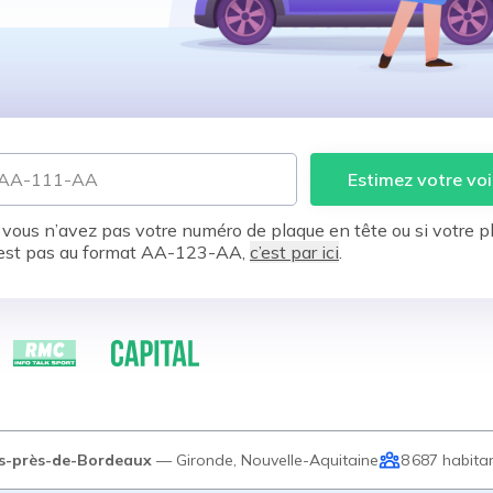
Estimez votre voi
 vous n’avez pas votre numéro de plaque en tête ou si votre p
est pas au format AA-123-AA,
c’est par ici
.
s-près-de-Bordeaux
—
Gironde
,
Nouvelle-Aquitaine
8 687
habita