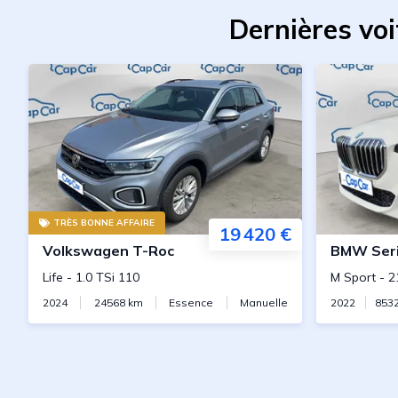
Dernières vo
TRÈS BONNE AFFAIRE
19 420 €
Volkswagen
T-Roc
BMW
Serie 
Life
-
1.0 TSi 110
M Sport
-
2
2024
24568
km
Essence
Manuelle
2022
853