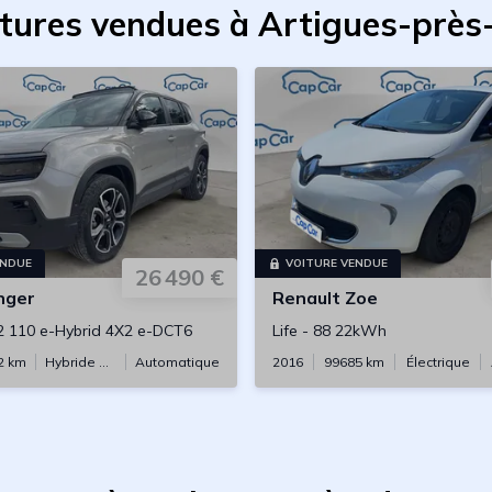
itures vendues à Artigues-prè
ENDUE
VOITURE VENDUE
26 490 €
nger
Renault
Zoe
2 110 e-Hybrid 4X2 e-DCT6
Life
-
88 22kWh
2
km
Hybride essence
Automatique
2016
99685
km
Électrique