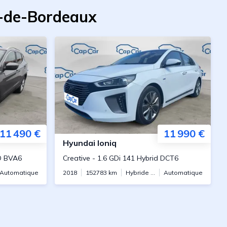
s-de-Bordeaux
11 490 €
11 990 €
Hyundai
Ioniq
D BVA6
Creative
-
1.6 GDi 141 Hybrid DCT6
Automatique
2018
152783
km
Hybride essence
Automatique