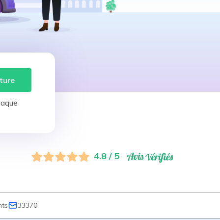
ture
laque
4.8 / 5
nts
33370