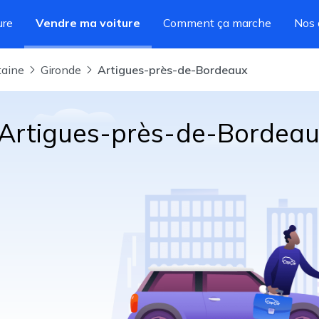
ure
Vendre ma voiture
Comment ça marche
Nos 
taine
Gironde
Artigues-près-de-Bordeaux
à Artigues-près-de-Bordea