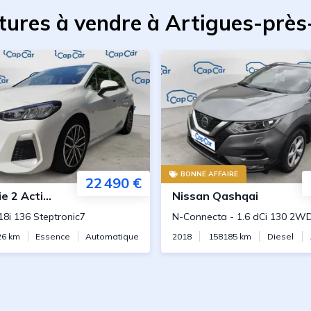
itures à vendre à Artigues-prè
BONNE AFFAIRE
22 490 €
2 Active Tourer
Nissan
Qashqai
18i 136 Steptronic7
N-Connecta
-
1.6 dCi 130 2W
26
km
Essence
Automatique
2018
158185
km
Diesel