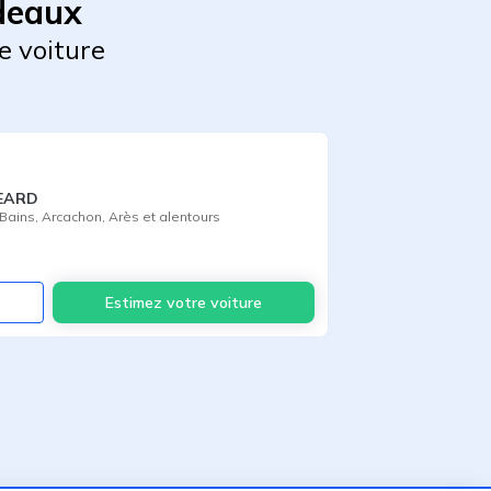
deaux
e voiture
GEARD
Bains
,
Arcachon
,
Arès
et alentours
Voir
Estimez votre voiture