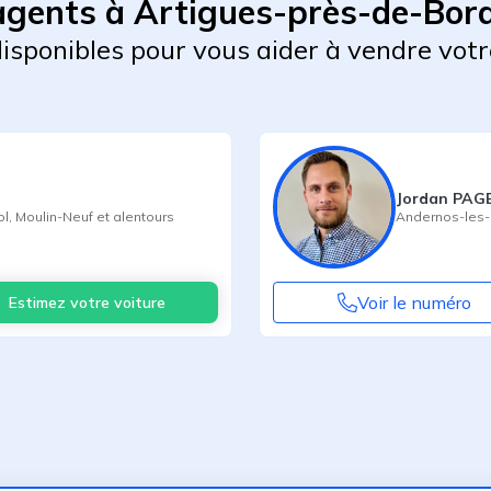
agents à Artigues-près-de-Bor
 disponibles pour vous aider à vendre votr
Jordan PA
ol
,
Moulin-Neuf
et alentours
Andernos-les-
Voir le numéro
Estimez votre voiture