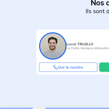
Nos 
Ils sont
Lucca TRUJILLO
La Clotte
,
Montpon-Ménestér
Voir le numéro
Agent suivant