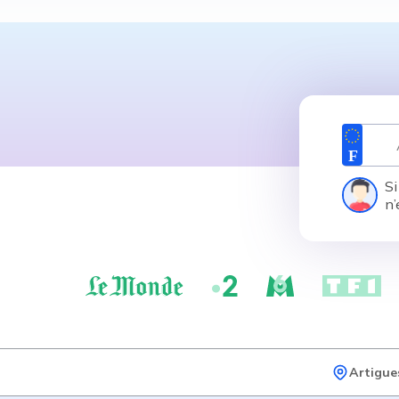
Si
n’
Artigue