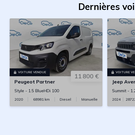
Dernières vo
VOITURE VENDUE
VOITURE V
11 800 €
Peugeot
Partner
Jeep
Ave
Style
-
1.5 BlueHDi 100
Summit
-
1.
2020
68981
km
Diesel
Manuelle
2024
2872