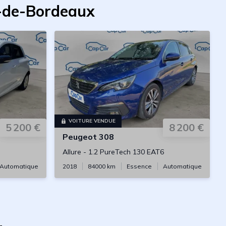
s-de-Bordeaux
VOITURE VENDUE
5 200 €
8 200 €
Peugeot
308
Allure
-
1.2 PureTech 130 EAT6
Automatique
2018
84000
km
Essence
Automatique