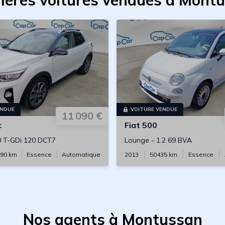
ières voitures vendues à Mont
ENDUE
VOITURE VENDUE
11 090 €
c
Fiat
500
0 T-GDi 120 DCT7
Lounge
-
1.2 69 BVA
90
km
Essence
Automatique
2013
50435
km
Essence
Nos agents à Montussan