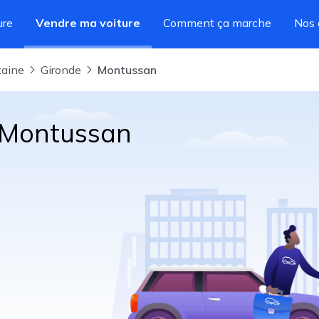
ure
Vendre ma voiture
Comment ça marche
Nos 
taine
Gironde
Montussan
à Montussan