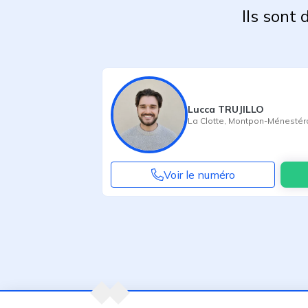
Ils sont
Lucca TRUJILLO
La Clotte
,
Montpon-Ménestér
Voir le numéro
Agent suivant