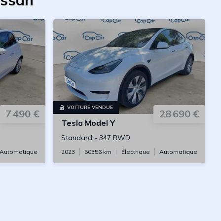
ussan
VOITURE VENDUE
7 490 €
28 690 €
Tesla
Model Y
Standard
-
347 RWD
Automatique
2023
50356
km
Électrique
Automatique