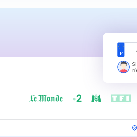
Si
n’