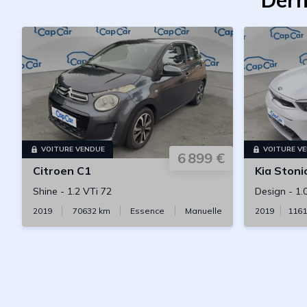
Dern
VOITURE VENDUE
VOITURE V
6 899 €
Citroen
C1
Kia
Stoni
Shine
-
1.2 VTi 72
Design
-
1.
2019
70632
km
Essence
Manuelle
2019
1161