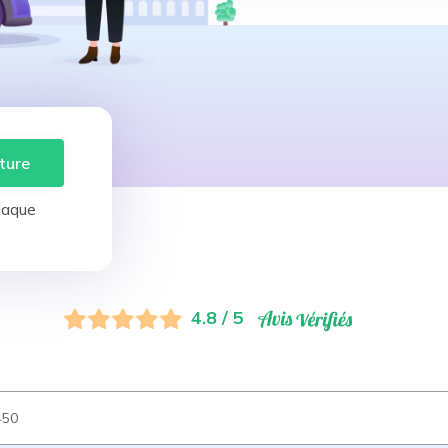
ture
laque
4.8 / 5
450