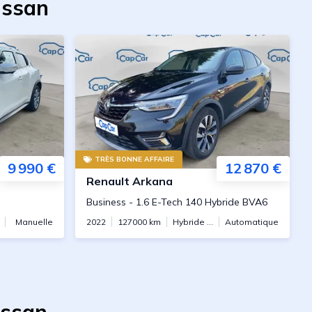
ussan
TRÈS BONNE AFFAIRE
9 990 €
12 870 €
Renault
Arkana
Business
-
1.6 E-Tech 140 Hybride BVA6
Manuelle
2022
127000
km
Hybride essence
Automatique