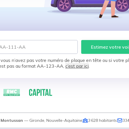
Estimez votre voi
 vous n’avez pas votre numéro de plaque en tête ou si votre p
est pas au format AA-123-AA,
c’est par ici
.
Montussan
—
Gironde
,
Nouvelle-Aquitaine
3 628
habitants
33