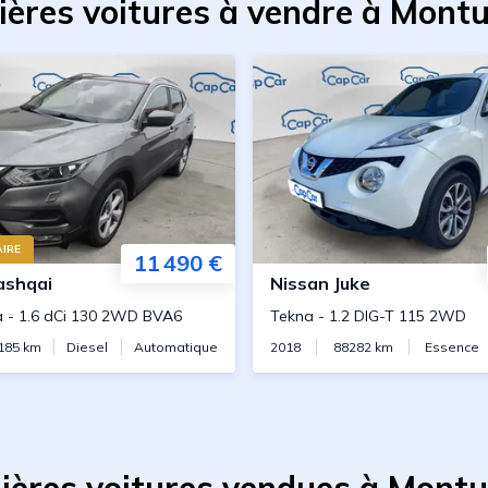
ières voitures à vendre à Mont
IRE
11 490 €
ashqai
Nissan
Juke
a
-
1.6 dCi 130 2WD BVA6
Tekna
-
1.2 DIG-T 115 2WD
185
km
Diesel
Automatique
2018
88282
km
Essence