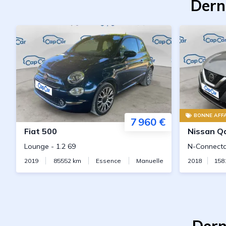
Dern
BONNE AFFA
7 960 €
Fiat
500
Nissan
Q
Lounge
-
1.2 69
N-Connect
2019
85552
km
Essence
Manuelle
2018
158