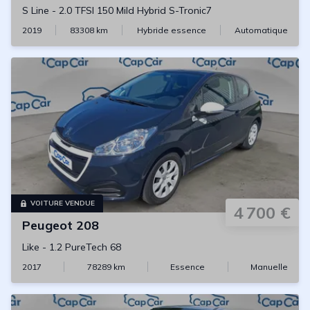
S Line
-
2.0 TFSI 150 Mild Hybrid S-Tronic7
2019
83308
km
Hybride essence
Automatique
VOITURE VENDUE
4 700 €
Peugeot
208
Like
-
1.2 PureTech 68
2017
78289
km
Essence
Manuelle