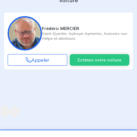
voiture
Frédéric MERCIER
Saint-Quentin
,
Aulnoye-Aymeries
,
Avesnes-sur-
Helpe
et alentours
Appeler
Estimez votre voiture
Agent suivant
ent