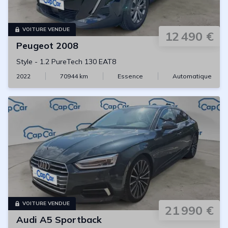
VOITURE VENDUE
12 490 €
Peugeot
2008
Style
-
1.2 PureTech 130 EAT8
2022
70944
km
Essence
Automatique
VOITURE VENDUE
21 990 €
Audi
A5 Sportback