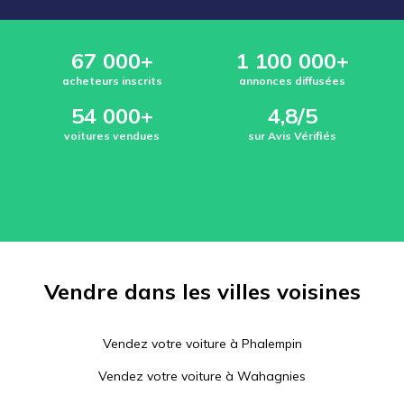
67 000+
1 100 000+
acheteurs inscrits
annonces diffusées
54 000+
4,8/5
voitures vendues
sur Avis Vérifiés
Vendre dans les villes voisines
Vendez votre voiture à
Phalempin
Vendez votre voiture à
Wahagnies