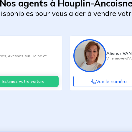
Nos agents à Houplin-Ancoisn
 disponibles pour vous aider à vendre votr
Alienor V
ries
,
Avesnes-sur-Helpe
et
Villeneuve-d'
Voir le numéro
Estimez votre voiture