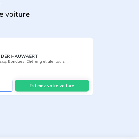
e
e voiture
AN DER HAUWAERT
Ascq
,
Bondues
,
Chéreng
et alentours
Voir
Estimez votre voiture