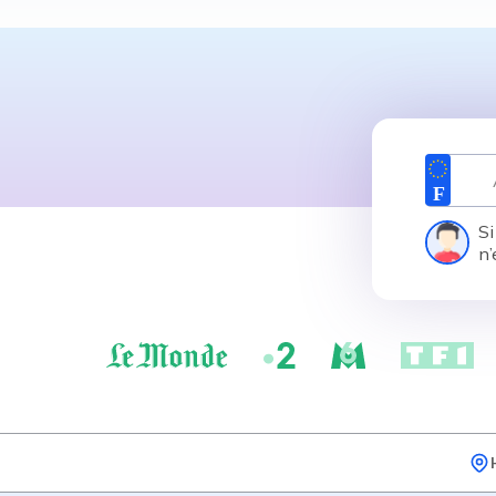
Si
n’