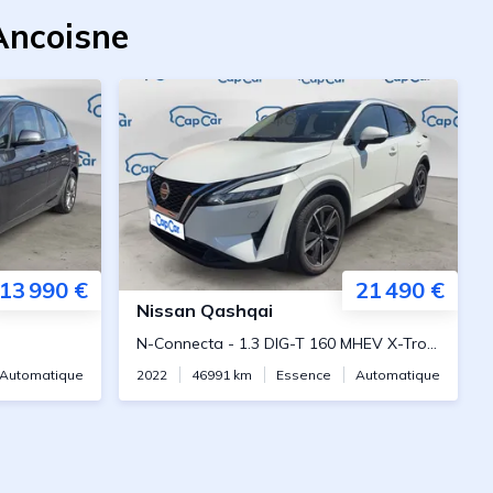
Ancoisne
13 990 €
21 490 €
Nissan
Qashqai
N-Connecta
-
1.3 DIG-T 160 MHEV X-Tronic
Automatique
2022
46991
km
Essence
Automatique