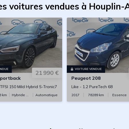
es voitures vendues à Houplin-
ENDUE
VOITURE VENDUE
21 990 €
portback
Peugeot
208
 TFSI 150 Mild Hybrid S-Tronic7
Like
-
1.2 PureTech 68
8
km
Hybride essence
Automatique
2017
78289
km
Essence