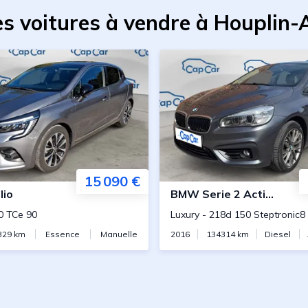
es voitures à vendre à Houplin-
15 090 €
lio
BMW
Serie 2 Active Tourer
0 TCe 90
Luxury
-
218d 150 Steptronic8
329
km
Essence
Manuelle
2016
134314
km
Diesel