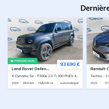
Dernièr
PREMIÈRE MAIN
93 690 €
Land Rover
Defender
Renault
C
X-Dynamic Se
-
P300e 2.0 Ti 300 PHEV 4WD BVA
Techno
-
1.
2024
2814
km
Hybride rechargeable
Automatique
2023
27