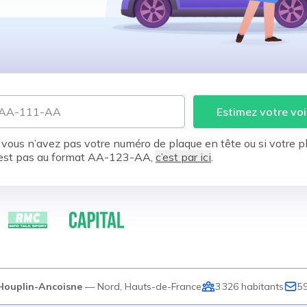
Estimez votre voi
 vous n’avez pas votre numéro de plaque en tête ou si votre p
est pas au format AA-123-AA,
c’est par ici
.
Houplin-Ancoisne
—
Nord
,
Hauts-de-France
3 326
habitants
5