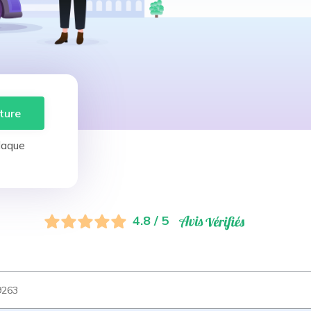
ture
laque
4.8 / 5
9263