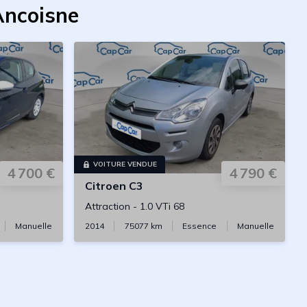
Ancoisne
VOITURE VENDUE
4 700 €
4 790 €
Citroen
C3
Attraction
-
1.0 VTi 68
Manuelle
2014
75077
km
Essence
Manuelle