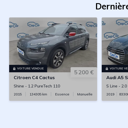
Dernièr
VOITURE VENDUE
VOITURE V
5 200 €
Citroen
C4 Cactus
Audi
A5 S
Shine
-
1.2 PureTech 110
S Line
-
2.0
2015
134305
km
Essence
Manuelle
2019
8330