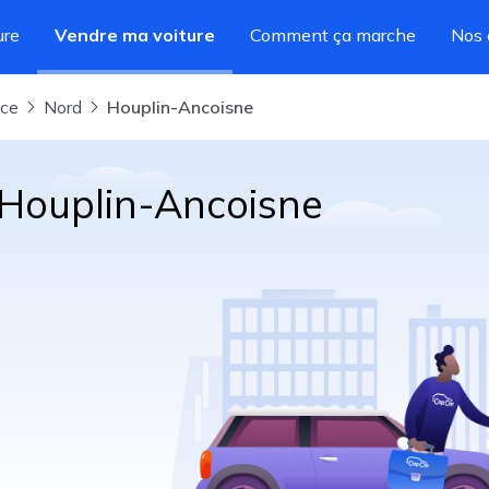
ure
Vendre ma voiture
Comment ça marche
Nos 
nce
Nord
Houplin-Ancoisne
 Houplin-Ancoisne