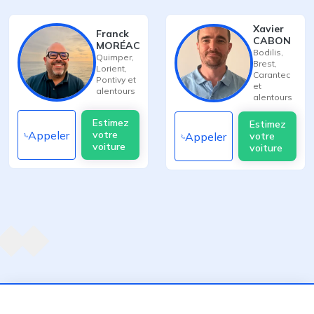
Xavier
Franck
CABON
MORÉAC
Bodilis
,
Quimper
,
Brest
,
Lorient
,
Carantec
Pontivy
et
et
alentours
alentours
Estimez
Estimez
Appeler
votre
Appeler
votre
voiture
voiture
Agent suivant
ent