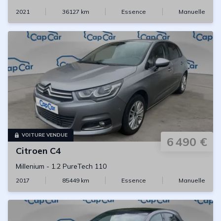
2021
36127
km
Essence
Manuelle
VOITURE VENDUE
6 490 €
Citroen
C4
Millenium
-
1.2 PureTech 110
2017
85449
km
Essence
Manuelle