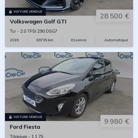
VOITURE VENDUE
28 500 €
Volkswagen
Golf GTI
Tcr
-
2.0 TFSI 290 DSG7
2019
69735
km
Essence
Automatique
VOITURE VENDUE
9 980 €
Ford
Fiesta
Titanium
-
1.1 75