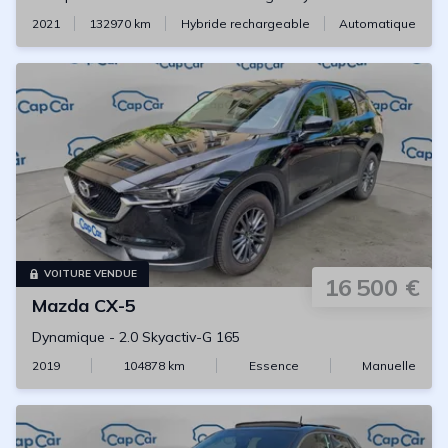
2021
132970
km
Hybride rechargeable
Automatique
VOITURE VENDUE
16 500 €
Mazda
CX-5
Dynamique
-
2.0 Skyactiv-G 165
2019
104878
km
Essence
Manuelle