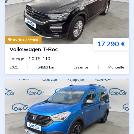
BONNE AFFAIRE
17 290 €
Volkswagen
T-Roc
Lounge
-
1.0 TSI 110
2021
54553
km
Essence
Manuelle