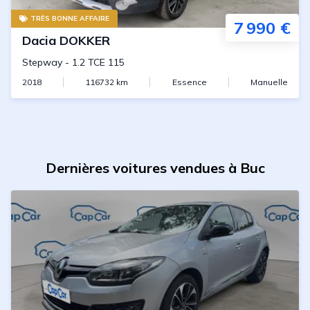
TRÈS BONNE AFFAIRE
7 990 €
Dacia
DOKKER
Stepway
-
1.2 TCE 115
2018
116732
km
Essence
Manuelle
Dernières voitures vendues à Buc