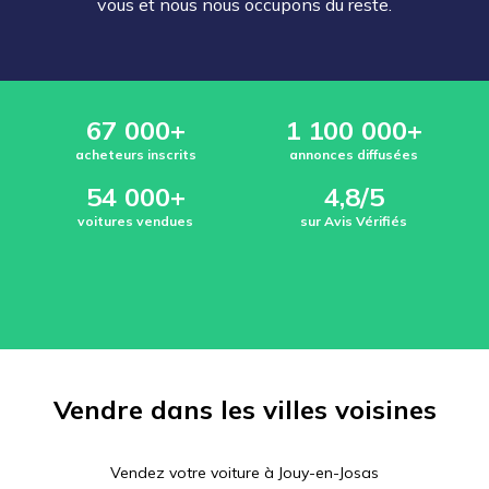
vous et nous nous occupons du reste.
67 000+
1 100 000+
acheteurs inscrits
annonces diffusées
54 000+
4,8/5
voitures vendues
sur Avis Vérifiés
Vendre dans les villes voisines
Vendez votre voiture à
Jouy-en-Josas