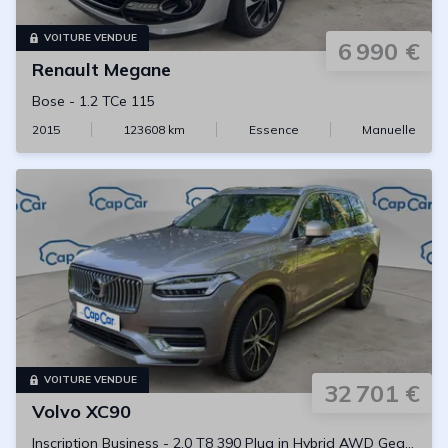
VOITURE VENDUE
6 990 €
Renault
Megane
Bose
-
1.2 TCe 115
2015
123608
km
Essence
Manuelle
VOITURE VENDUE
32 701 €
Volvo
XC90
Inscription Business
-
2.0 T8 390 Plug in Hybrid AWD Geartronic8