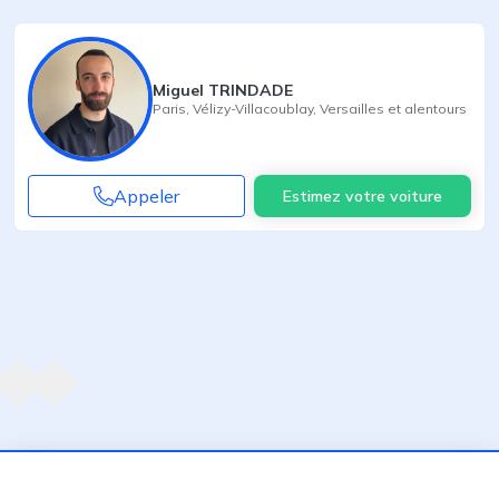
Miguel TRINDADE
Paris
,
Vélizy-Villacoublay
,
Versailles
et alentours
Appeler
Estimez votre voiture
Agent suivant
ent