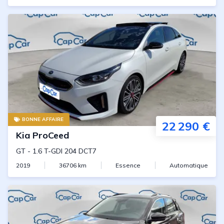
BONNE AFFAIRE
22 290 €
Kia
ProCeed
GT
-
1.6 T-GDI 204 DCT7
2019
36706
km
Essence
Automatique